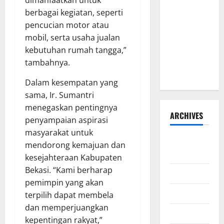
dimanfaatkan untuk
HIBAH DAN
berbagai kegiatan, seperti
BANTUAN
pencucian motor atau
SOSIAL
mobil, serta usaha jualan
TAHUN
kebutuhan rumah tangga,”
ANGGARAN
tambahnya.
2026–2027
Dalam kesempatan yang
sama, Ir. Sumantri
menegaskan pentingnya
ARCHIVES
penyampaian aspirasi
masyarakat untuk
Agustus
mendorong kemajuan dan
2026
kesejahteraan Kabupaten
Bekasi. “Kami berharap
Juli 2026
pemimpin yang akan
Juni 2026
terpilih dapat membela
dan memperjuangkan
Mei 2026
kepentingan rakyat,”