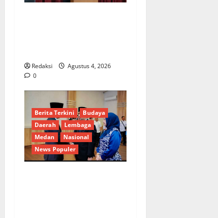
*Wamendagri Wiyagus
Dorong Percepatan Desa
dan Kelurahan Siaga TBC di
Provinsi Riau*
Redaksi
Agustus 4, 2026
0
Berita Terkini
Budaya
Daerah
Lembaga
Medan
Nasional
News Populer
Penunjukan Plh Sekda Kota
Medan Disorot, Adi Warman
Lubis Pertanyakan
Komitmen terhadap Sistem