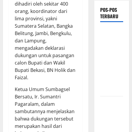
dihadiri oleh sekitar 400
POS-POS
orang, koordinator dari
TERBARU
lima provinsi, yakni
Sumatera Selatan, Bangka
*Wamendagri
Belitung, Jambi, Bengkulu,
Wiyagus
dan Lampung,
Dorong
mengadakan deklarasi
Percepatan
dukungan untuk pasangan
Desa dan
calon Bupati dan Wakil
Kelurahan
Bupati Bekasi, BN Holik dan
Siaga TBC
Faizal.
di Provinsi
Ketua Umum Sumbagsel
Riau*
Bersatu, Ir. Sumantri
Kuota
Pagaralam, dalam
Terbatas!
sambutannya menjelaskan
STAI
bahwa dukungan tersebut
Aminullah
merupakan hasil dari
Pesisir