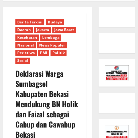
Berita Terkini
Budaya
Daerah
Jakarta
Jawa Barat
Kesehatan
Lembaga
Nasional
News Populer
Peristiwa
PMI
Politik
Sosial
Deklarasi Warga
Sumbagsel
Kabupaten Bekasi
Mendukung BN Holik
dan Faizal sebagai
Cabup dan Cawabup
Bekasi