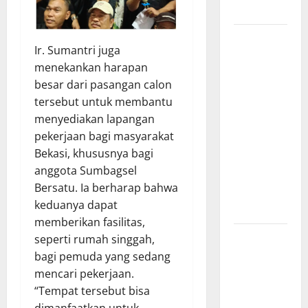
Merit
Sinergi
Ir. Sumantri juga
Pemkab
menekankan harapan
OKU Timur
besar dari pasangan calon
dan TNI:
tersebut untuk membantu
Jembatan
menyediakan lapangan
Beton
pekerjaan bagi masyarakat
Garuda
Bekasi, khususnya bagi
Resmi
anggota Sumbagsel
Beroperasi
Bersatu. Ia berharap bahwa
di Desa
keduanya dapat
Baban Rejo
memberikan fasilitas,
SEKDA OKU
seperti rumah singgah,
SELATAN
bagi pemuda yang sedang
PIMPIN
mencari pekerjaan.
RAPAT
“Tempat tersebut bisa
PEMBAHASAN