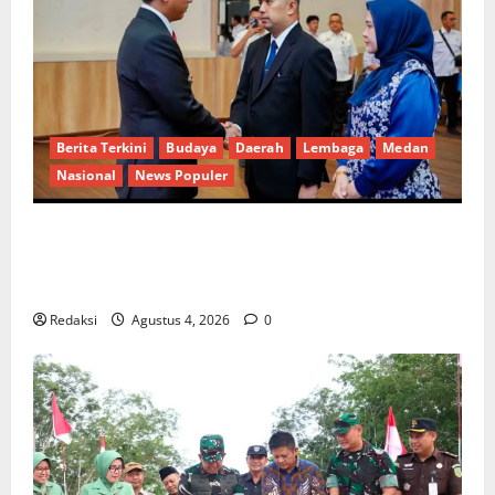
Berita Terkini
Budaya
Daerah
Lembaga
Medan
Nasional
News Populer
Penunjukan Plh Sekda Kota Medan Disorot, Adi
Warman Lubis Pertanyakan Komitmen terhadap
Sistem Merit
Redaksi
Agustus 4, 2026
0