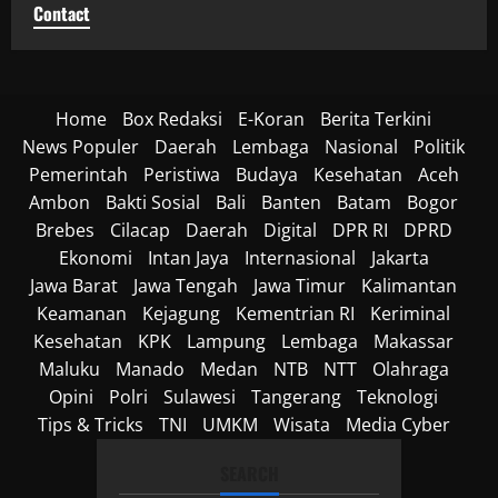
Contact
Home
Box Redaksi
E-Koran
Berita Terkini
News Populer
Daerah
Lembaga
Nasional
Politik
Pemerintah
Peristiwa
Budaya
Kesehatan
Aceh
Ambon
Bakti Sosial
Bali
Banten
Batam
Bogor
Brebes
Cilacap
Daerah
Digital
DPR RI
DPRD
Ekonomi
Intan Jaya
Internasional
Jakarta
Jawa Barat
Jawa Tengah
Jawa Timur
Kalimantan
Keamanan
Kejagung
Kementrian RI
Keriminal
Kesehatan
KPK
Lampung
Lembaga
Makassar
Maluku
Manado
Medan
NTB
NTT
Olahraga
Opini
Polri
Sulawesi
Tangerang
Teknologi
Tips & Tricks
TNI
UMKM
Wisata
Media Cyber
SEARCH