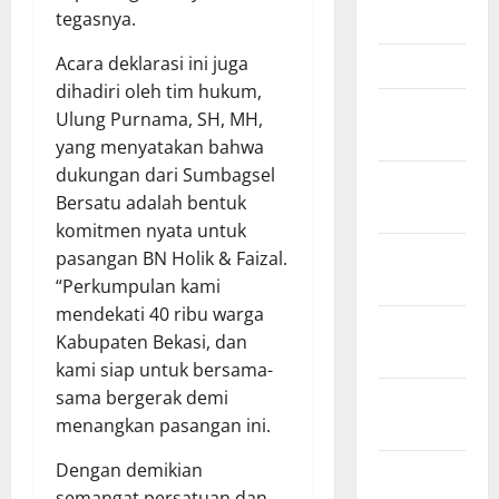
tegasnya.
April 2026
Acara deklarasi ini juga
Maret 2026
dihadiri oleh tim hukum,
Februari
Ulung Purnama, SH, MH,
2026
yang menyatakan bahwa
dukungan dari Sumbagsel
Januari
Bersatu adalah bentuk
2026
komitmen nyata untuk
Desember
pasangan BN Holik & Faizal.
2025
“Perkumpulan kami
mendekati 40 ribu warga
November
Kabupaten Bekasi, dan
2025
kami siap untuk bersama-
sama bergerak demi
Oktober
menangkan pasangan ini.
2025
Dengan demikian
September
semangat persatuan dan