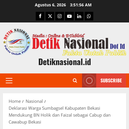
Skip
Agustus 6, 2026
3:51:57 AM
to
Facebook
Twitter
Instagram
Youtube
Linkedin
Whatsapp
content
Detiknasional.id
SUBSCRIBE
Primary
Menu
Home
Nasional
Deklarasi Warga Sumbagsel Kabupaten Bekasi
Mendukung BN Holik dan Faizal sebagai Cabup dan
Cawabup Bekasi