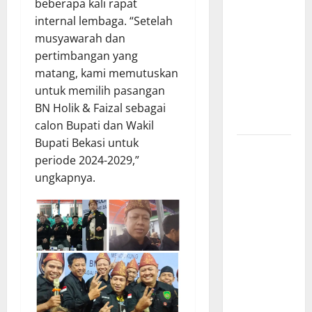
beberapa kali rapat
Barat
internal lembaga. “Setelah
Resmi Buka
musyawarah dan
Penerimaan
pertimbangan yang
Mahasiswa
matang, kami memutuskan
Baru dan
untuk memilih pasangan
Beasiswa
BN Holik & Faizal sebagai
KIP
calon Bupati dan Wakil
Bupati Bekasi untuk
Penunjukan
periode 2024-2029,”
Plh Sekda
ungkapnya.
Kota Medan
Disorot, Adi
Warman
Lubis
Pertanyakan
Komitmen
terhadap
Sistem