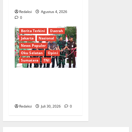
Merit
Redaksi
Agustus 4, 2026
0
Berita Terkini
Daerah
Jakarta
Nasional
News Populer
Oku Selatan
Opini
Sumatera
TNI
Sinergi Pemkab OKU Timur
dan TNI: Jembatan Beton
Garuda Resmi Beroperasi di
Desa Baban Rejo
Redaksi
Juli 30, 2026
0