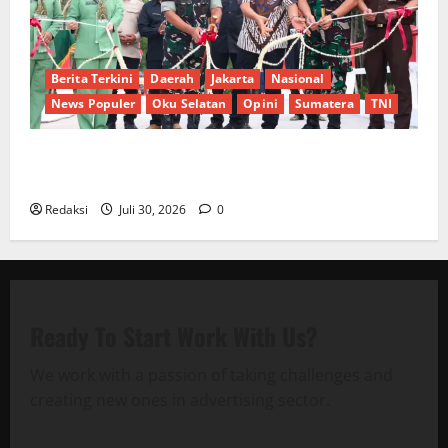
Berita Terkini
Daerah
Jakarta
Nasional
News Populer
Oku Selatan
Opini
Sumatera
TNI
Sinergi Pemkab OKU Timur dan TNI: Jembatan Beton
Garuda Resmi Beroperasi di Desa Baban Rejo
Redaksi
Juli 30, 2026
0
Ready To Start
Work With Us?
We work with a passion of taking challenges and
creating new ones in advertising sector.