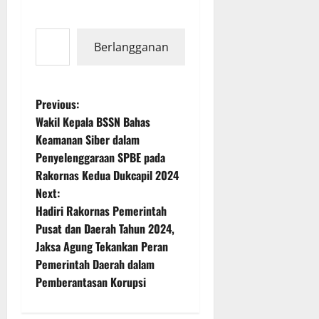
Ketikkan email Anda...
Berlangganan
P
Previous:
Wakil Kepala BSSN Bahas
o
Keamanan Siber dalam
Penyelenggaraan SPBE pada
s
Rakornas Kedua Dukcapil 2024
t
Next:
Hadiri Rakornas Pemerintah
n
Pusat dan Daerah Tahun 2024,
Jaksa Agung Tekankan Peran
a
Pemerintah Daerah dalam
v
Pemberantasan Korupsi
i