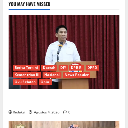
YOU MAY HAVE MISSED
Berita Terkini
Daerah
DIY
DPR RI
DPRD
Kementrian RI
Nasional
News Populer
Oku Selatan
Opini
*Wamendagri Wiyagus Dorong Percepatan Desa dan
Kelurahan Siaga TBC di Provinsi Riau*
Redaksi
Agustus 4, 2026
0