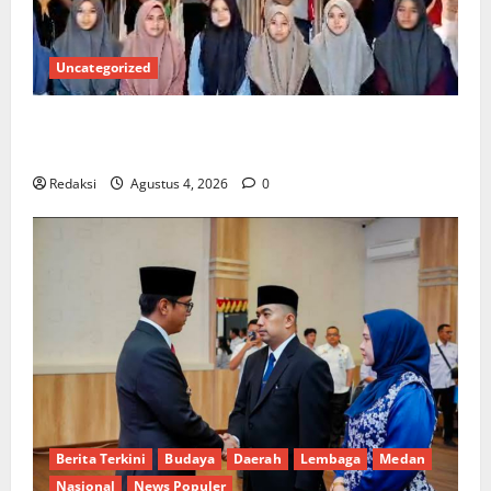
Uncategorized
Kuota Terbatas! STAI Aminullah Pesisir Barat Resmi
Buka Penerimaan Mahasiswa Baru dan Beasiswa KIP
Redaksi
Agustus 4, 2026
0
Berita Terkini
Budaya
Daerah
Lembaga
Medan
Nasional
News Populer