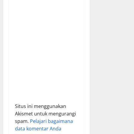
t
i
o
n
Situs ini menggunakan
Akismet untuk mengurangi
spam.
Pelajari bagaimana
data komentar Anda