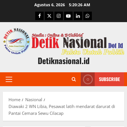
Skip
Agustus 6, 2026
5:20:27 AM
to
Facebook
Twitter
Instagram
Youtube
Linkedin
Whatsapp
content
Detiknasional.id
SUBSCRIBE
Primary
Menu
Home
Nasional
Diawaki 2 WN Libia, Pesawat latih mendarat darurat di
Pantai Cemara Sewu Cilacap