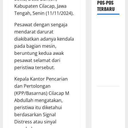
POS-POS
Kabupaten Cilacap, Jawa
TERBARU
Tengah, Senin (11/11/2024).
*Wamendagri
Pesawat dengan sengaja
Wiyagus
mendarat darurat
Dorong
diakibatkan adanya kendala
Percepatan
pada bagian mesin,
Desa dan
beruntung kedua awak
Kelurahan
pesawat selamat dari
Siaga TBC
peristiwa tersebut.
di Provinsi
Kepala Kantor Pencarian
Riau*
dan Pertolongan
Kuota
(KPP/Basarnas) Cilacap M
Terbatas!
Abdullah mengatakan,
STAI
peristiwa itu diketahui
Aminullah
berdasarkan Signal
Pesisir
Distress atau sinyal
Barat