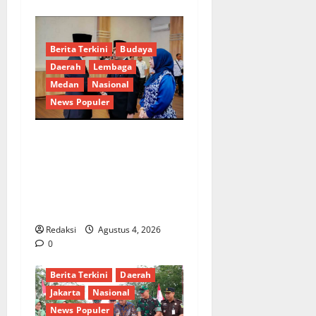
Berita Terkini
Budaya
Daerah
Lembaga
Medan
Nasional
News Populer
Penunjukan Plh Sekda Kota
Medan Disorot, Adi Warman
Lubis Pertanyakan
Komitmen terhadap Sistem
Merit
Redaksi
Agustus 4, 2026
0
Berita Terkini
Daerah
Jakarta
Nasional
News Populer