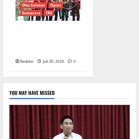
Oku Selatan
Opini
Sumatera
TNI
Sinergi Pemkab OKU Timur
dan TNI: Jembatan Beton
Garuda Resmi Beroperasi di
Desa Baban Rejo
Redaksi
Juli 30, 2026
0
YOU MAY HAVE MISSED