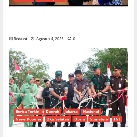
Penunjukan Plh Sekda Kota Medan Disorot, Adi
Warman Lubis Pertanyakan Komitmen terhadap
Sistem Merit
Redaksi
Agustus 4, 2026
0
Berita Terkini
Daerah
Jakarta
Nasional
News Populer
Oku Selatan
Opini
Sumatera
TNI
Sinergi Pemkab OKU Timur dan TNI: Jembatan Beton