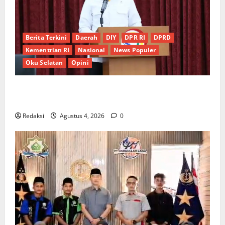
Berita Terkini
Daerah
DIY
DPR RI
DPRD
Kementrian RI
Nasional
News Populer
Oku Selatan
Opini
*Wamendagri Wiyagus Dorong Percepatan Desa dan
Kelurahan Siaga TBC di Provinsi Riau*
Redaksi
Agustus 4, 2026
0