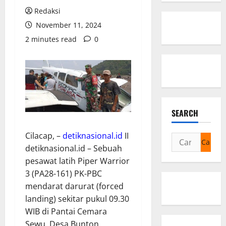
Redaksi
November 11, 2024
2 minutes read
0
SEARCH
Cilacap, –
detiknasional.id
II
Cari
detiknasional.id – Sebuah
untuk:
pesawat latih Piper Warrior
3 (PA28-161) PK-PBC
mendarat darurat (forced
landing) sekitar pukul 09.30
WIB di Pantai Cemara
Sewu, Desa Bunton,