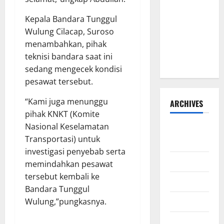
BANTUAN
Kepala Bandara Tunggul
SOSIAL
Wulung Cilacap, Suroso
TAHUN
menambahkan, pihak
ANGGARAN
teknisi bandara saat ini
2026–2027
sedang mengecek kondisi
pesawat tersebut.
“Kami juga menunggu
ARCHIVES
pihak KNKT (Komite
Nasional Keselamatan
Agustus
Transportasi) untuk
2026
investigasi penyebab serta
Juli 2026
memindahkan pesawat
tersebut kembali ke
Juni 2026
Bandara Tunggul
Mei 2026
Wulung,”pungkasnya.
April 2026