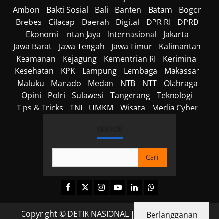
Ambon
Bakti Sosial
Bali
Banten
Batam
Bogor
Brebes
Cilacap
Daerah
Digital
DPR RI
DPRD
Ekonomi
Intan Jaya
Internasional
Jakarta
Jawa Barat
Jawa Tengah
Jawa Timur
Kalimantan
Keamanan
Kejagung
Kementrian RI
Keriminal
Kesehatan
KPK
Lampung
Lembaga
Makassar
Maluku
Manado
Medan
NTB
NTT
Olahraga
Opini
Polri
Sulawesi
Tangerang
Teknologi
Tips & Tricks
TNI
UMKM
Wisata
Media Cyber
SEARCH
Cari
untuk:
Facebook
Twitter
Instagram
Youtube
Linkedin
Whatsapp
Copyright © DETIK NASIONAL
|
MoreNews
by AF
Berlangganan