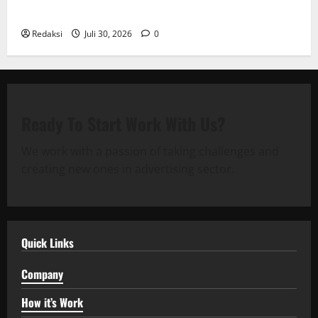
Garuda Resmi Beroperasi di Desa Baban Rejo
Redaksi
Juli 30, 2026
0
Ready To Start
Work With Us?
We work with a passion of taking challenges and
creating new ones in advertising sector.
Quick Links
Company
How it’s Work