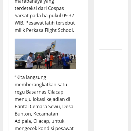
marabahaya yang
Resmi Buka
terdeteksi dari Cospas
Penerimaan
Sarsat pada ha pukul 09.32
Mahasiswa
WIB. Pesawat latih tersebut
Baru dan
milik Perkasa Flight School.
Beasiswa
KIP
Penunjukan
Plh Sekda
Kota Medan
Disorot, Adi
“Kita langsung
Warman
memberangkatkan satu
Lubis
regu Basarnas Cilacap
Pertanyakan
menuju lokasi kejadian di
Komitmen
Pantai Cemara Sewu, Desa
terhadap
Bunton, Kecamatan
Sistem
Adipala, Cilacap, untuk
Merit
mengecek kondisi pesawat