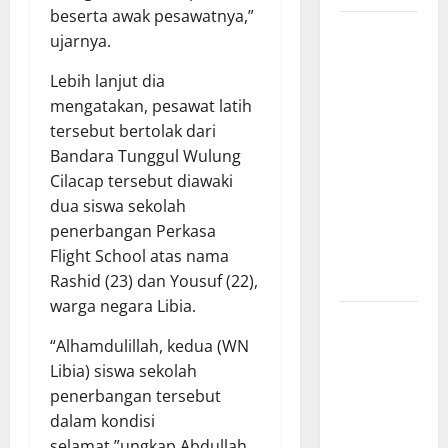
beserta awak pesawatnya,”
Sinergi
ujarnya.
Pemkab
OKU Timur
Lebih lanjut dia
dan TNI:
mengatakan, pesawat latih
Jembatan
tersebut bertolak dari
Beton
Bandara Tunggul Wulung
Garuda
Cilacap tersebut diawaki
Resmi
dua siswa sekolah
Beroperasi
penerbangan Perkasa
di Desa
Flight School atas nama
Baban Rejo
Rashid (23) dan Yousuf (22),
warga negara Libia.
SEKDA OKU
SELATAN
“Alhamdulillah, kedua (WN
PIMPIN
Libia) siswa sekolah
RAPAT
penerbangan tersebut
PEMBAHASAN
dalam kondisi
HIBAH DAN
selamat,”ungkap Abdullah.