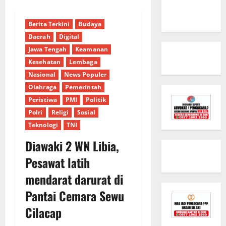
Berita Terkini
Budaya
Daerah
Digital
Jawa Tengah
Keamanan
Kesehatan
Lembaga
Nasional
News Populer
Olahraga
Pemerintah
Peristiwa
PMI
Politik
Polri
Religi
Sosial
Teknologi
TNI
Diawaki 2 WN Libia,
Pesawat latih
mendarat darurat di
Pantai Cemara Sewu
Cilacap