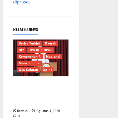
diproses
RELATED NEWS
Berita Terkini
Daerah
DIY
DPR RI
DPRD
Kementrian RI
Nasional
News Populer
Oku Selatan
Opini
*Wamendagri Wiyagus
Dorong Percepatan Desa
dan Kelurahan Siaga TBC di
Provinsi Riau*
Redaksi
Agustus 4, 2026
0