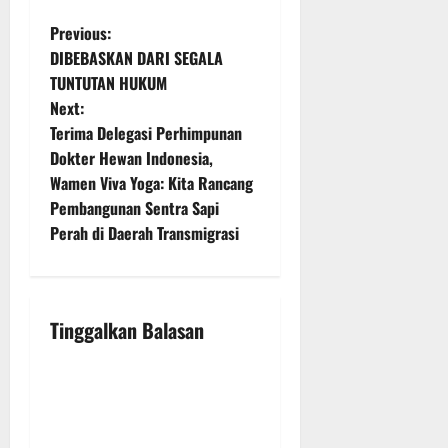
P
Previous:
DIBEBASKAN DARI SEGALA
o
TUNTUTAN HUKUM
Next:
s
Terima Delegasi Perhimpunan
t
Dokter Hewan Indonesia,
Wamen Viva Yoga: Kita Rancang
n
Pembangunan Sentra Sapi
Perah di Daerah Transmigrasi
a
v
i
Tinggalkan Balasan
g
a