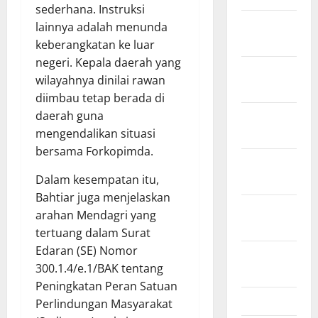
sederhana. Instruksi
Januari
lainnya adalah menunda
2026
keberangkatan ke luar
negeri. Kepala daerah yang
Desember
wilayahnya dinilai rawan
2025
diimbau tetap berada di
November
daerah guna
2025
mengendalikan situasi
bersama Forkopimda.
Oktober
2025
Dalam kesempatan itu,
Bahtiar juga menjelaskan
September
arahan Mendagri yang
2025
tertuang dalam Surat
Edaran (SE) Nomor
Agustus
300.1.4/e.1/BAK tentang
2025
Peningkatan Peran Satuan
Juli 2025
Perlindungan Masyarakat