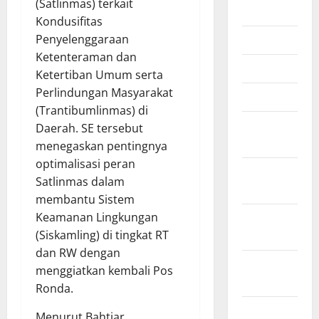
(Satlinmas) terkait
Juni 2025
Kondusifitas
Mei 2025
Penyelenggaraan
Ketenteraman dan
April 2025
Ketertiban Umum serta
Perlindungan Masyarakat
Maret 2025
(Trantibumlinmas) di
Februari
Daerah. SE tersebut
2025
menegaskan pentingnya
optimalisasi peran
Januari
Satlinmas dalam
2025
membantu Sistem
Desember
Keamanan Lingkungan
2024
(Siskamling) di tingkat RT
dan RW dengan
November
menggiatkan kembali Pos
2024
Ronda.
Oktober
Menurut Bahtiar,