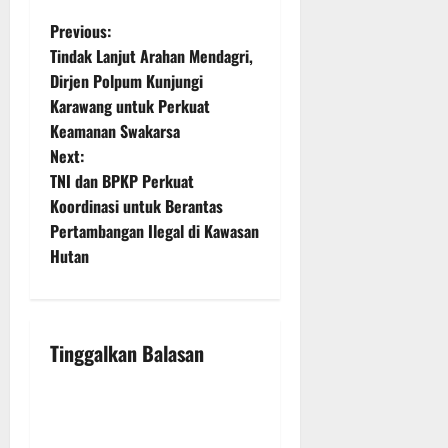
P
Previous:
Tindak Lanjut Arahan Mendagri,
o
Dirjen Polpum Kunjungi
Karawang untuk Perkuat
s
Keamanan Swakarsa
t
Next:
TNI dan BPKP Perkuat
n
Koordinasi untuk Berantas
Pertambangan Ilegal di Kawasan
a
Hutan
v
i
Tinggalkan Balasan
g
a