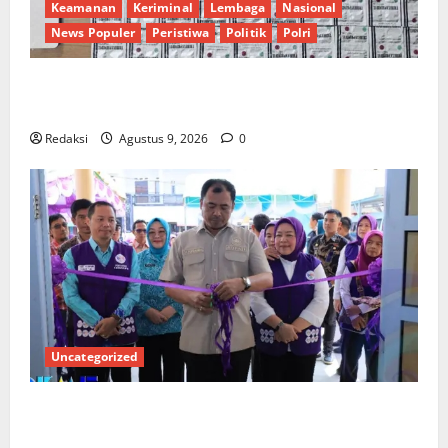
Keamanan
Keriminal
Lembaga
Nasional
News Populer
Peristiwa
Politik
Polri
Polisi Bongkar Pemasok Utama Obat Keras di
Cirebon Timur, Ratusan Barang Bukti Diamankan
Redaksi
Agustus 9, 2026
0
Uncategorized
PEMKAB OKU SELATAN PERKUAT SINERGI BEDAH
RUMAH DAN OPTIMALISASI POSYANDU 6 SPM