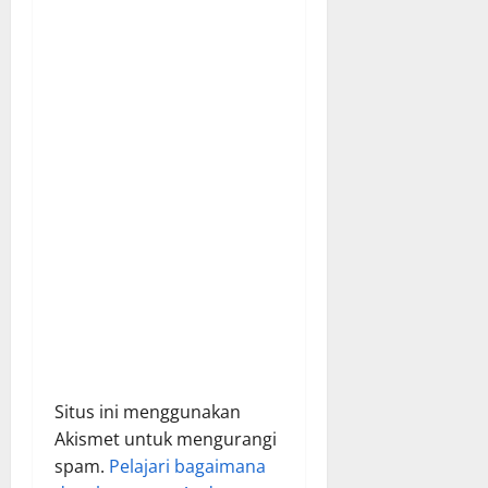
t
i
o
n
Situs ini menggunakan
Akismet untuk mengurangi
spam.
Pelajari bagaimana