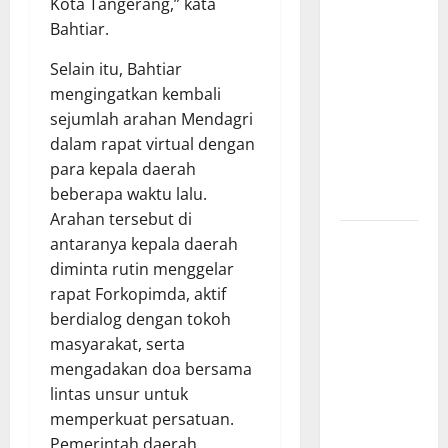
SELATAN
Kota Tangerang,” kata
PERKUAT
Bahtiar.
SINERGI
Selain itu, Bahtiar
BEDAH
mengingatkan kembali
RUMAH
sejumlah arahan Mendagri
DAN
dalam rapat virtual dengan
OPTIMALISASI
para kepala daerah
POSYANDU
beberapa waktu lalu.
6 SPM
Arahan tersebut di
Kebocoran
antaranya kepala daerah
Knalpot
diminta rutin menggelar
Diduga Picu
rapat Forkopimda, aktif
Kebakaran
berdialog dengan tokoh
Kapal Pukat
masyarakat, serta
Teri KM
mengadakan doa bersama
Merpati
lintas unsur untuk
Indah 7 di
memperkuat persatuan.
Perairan
Pemerintah daerah