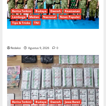
Berita Terkini
Budaya
Daerah
Keamanan
Lembaga
Medan
Nasional
News Populer
Tips & Tricks
TNI
Pastikan Kesiapan Operasional, Wapang TNI dan
Menhan Cek Dua Yonif TP di Sumut
Redaksi
Agustus 9, 2026
0
Berita Terkini
Budaya
Daerah
Jawa Barat