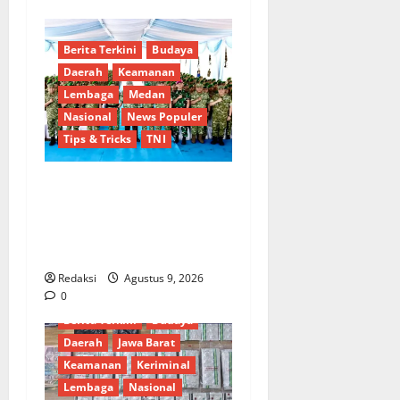
Berita Terkini
Budaya
Daerah
Keamanan
Lembaga
Medan
Nasional
News Populer
Tips & Tricks
TNI
Pastikan Kesiapan
Operasional, Wapang TNI
dan Menhan Cek Dua Yonif
TP di Sumut
Redaksi
Agustus 9, 2026
0
Berita Terkini
Budaya
Daerah
Jawa Barat
Keamanan
Keriminal
Lembaga
Nasional