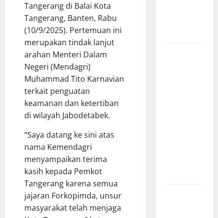
Tangerang di Balai Kota
Cek Dua
Tangerang, Banten, Rabu
Yonif TP di
(10/9/2025). Pertemuan ini
Sumut
merupakan tindak lanjut
Polisi
arahan Menteri Dalam
Bongkar
Negeri (Mendagri)
Pemasok
Muhammad Tito Karnavian
Utama Obat
terkait penguatan
Keras di
keamanan dan ketertiban
Cirebon
di wilayah Jabodetabek.
Timur,
“Saya datang ke sini atas
Ratusan
nama Kemendagri
Barang
menyampaikan terima
Bukti
kasih kepada Pemkot
Diamankan
Tangerang karena semua
PEMKAB
jajaran Forkopimda, unsur
OKU
masyarakat telah menjaga