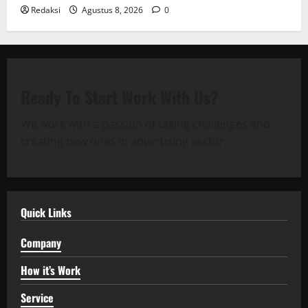
Redaksi
Agustus 8, 2026
0
Ready To Start
Work With Us?
We work with a passion of taking challenges and
creating new ones in advertising sector.
Quick Links
Company
How it’s Work
Service