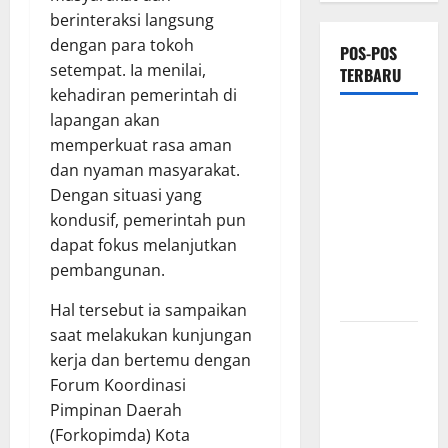
berinteraksi langsung
dengan para tokoh
POS-POS
setempat. Ia menilai,
TERBARU
kehadiran pemerintah di
lapangan akan
Tiga Dekade
memperkuat rasa aman
Lebih
dan nyaman masyarakat.
Mengabdi,
Dengan situasi yang
Soliditas
kondusif, pemerintah pun
Alumni
dapat fokus melanjutkan
AKABRI
pembangunan.
1991 Tetap
Terjaga
Hal tersebut ia sampaikan
saat melakukan kunjungan
Pastikan
kerja dan bertemu dengan
Kesiapan
Forum Koordinasi
Operasional,
Pimpinan Daerah
Wapang TNI
(Forkopimda) Kota
dan Menhan