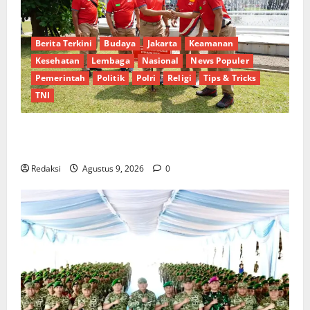
Berita Terkini
Budaya
Jakarta
Keamanan
Kesehatan
Lembaga
Nasional
News Populer
Pemerintah
Politik
Polri
Religi
Tips & Tricks
TNI
Tiga Dekade Lebih Mengabdi, Soliditas Alumni
AKABRI 1991 Tetap Terjaga
Redaksi
Agustus 9, 2026
0