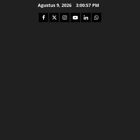
Skip
Agustus 9, 2026
3:00:58 PM
to
Facebook
Twitter
Instagram
Youtube
Linkedin
Whatsapp
content