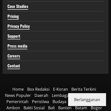
Case Studies
Pricing
Privacy Policy
Support
Press media
Careers
Contact
Home
Box Redaksi
E-Koran
Berita Terkini
News Populer
Daerah
Lembaga
Nasional
Politik
Berlangganan
Pemerintah
Peristiwa
Budaya
Kesehatan
Aceh
Ambon
Bakti Sosial
Bali
Banten
Batam
Bogor