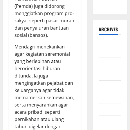
Belawan
(Pemda) juga didorong
menggiatkan program pro-
rakyat seperti pasar murah
dan penyaluran bantuan
ARCHIVES
sosial (bansos).
Agustus
Mendagri menekankan
2026
agar kegiatan seremonial
yang berlebihan atau
Juli 2026
berorientasi hiburan
Juni 2026
ditunda. Ia juga
mengingatkan pejabat dan
Mei 2026
keluarganya agar tidak
April 2026
memamerkan kemewahan,
serta menyarankan agar
Maret 2026
acara pribadi seperti
pernikahan atau ulang
Februari
tahun digelar dengan
2026