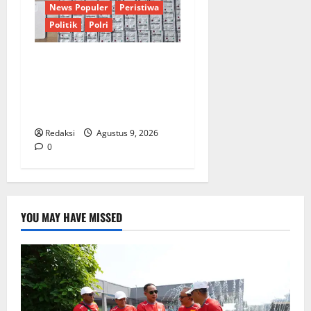
News Populer
Peristiwa
Politik
Polri
Polisi Bongkar Pemasok
Utama Obat Keras di
Cirebon Timur, Ratusan
Barang Bukti Diamankan
Redaksi
Agustus 9, 2026
0
YOU MAY HAVE MISSED