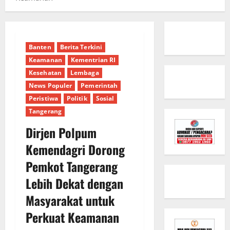
Banten
Berita Terkini
Keamanan
Kementrian RI
Kesehatan
Lembaga
News Populer
Pemerintah
Peristiwa
Politik
Sosial
Tangerang
Dirjen Polpum
Kemendagri Dorong
Pemkot Tangerang
Lebih Dekat dengan
Masyarakat untuk
Perkuat Keamanan