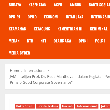
BUDAYA
KESEHATAN
ACEH
AMBON
BAKTI SOSIA
DPR RI
DPRD
EKONOMI
INTAN JAYA
INTERNASI
KEAMANAN
KEJAGUNG
KEMENTRIAN RI
KERIMINAL
MEDAN
NTB
NTT
OLAHRAGA
OPINI
POLRI
MEDIA CYBER
Home
Internasional
JAM-Intelijen Prof. Dr. Reda Manthovani dalam Kegiatan Pe
Prinsip Good Corporate Governance”
Bakti Sosial
Berita Terkini
Daerah
Internasional
Jakar