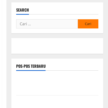
SEARCH
Cari
untuk:
POS-POS TERBARU
Respons Cepat Keluhan Warga, H. Hadi Susanto dan
Dedi Risyanto Gelar Bakti Sosial Air Bersih di
Kersana
Tasyakuran Renovasi Kantor PT Samudra Ina Pertiwi
Diwarnai Santunan Anak Yatim