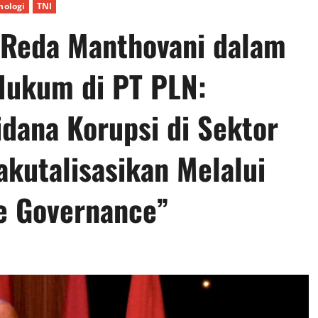
nologi
TNI
. Reda Manthovani dalam
Hukum di PT PLN:
dana Korupsi di Sektor
akutalisasikan Melalui
e Governance”