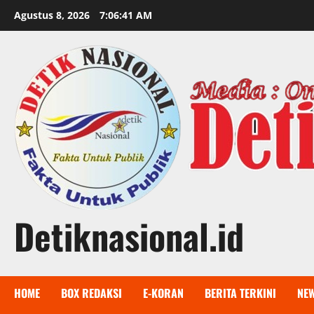
Skip
Agustus 8, 2026
7:06:42 AM
to
content
Detiknasional.id
HOME
BOX REDAKSI
E-KORAN
BERITA TERKINI
NE