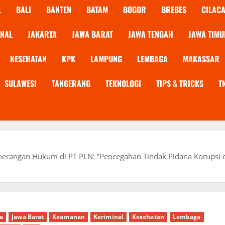
L
BALI
BANTEN
BATAM
BOGOR
BREBES
CILAC
ONAL
JAKARTA
JAWA BARAT
JAWA TENGAH
JAWA TIMU
KESEHATAN
KPK
LAMPUNG
LEMBAGA
MAKASSAR
SULAWESI
TANGERANG
TEKNOLOGI
TIPS & TRICKS
T
nerangan Hukum di PT PLN: ”Pencegahan Tindak Pidana Korupsi di 
ta
Jawa Barat
Keamanan
Keriminal
Kesehatan
Lembaga