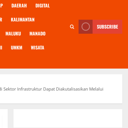
AP
DAERAH
DIGITAL
R
KALIMANTAN
SUBSCRIBE
MALUKU
MANADO
NI
UMKM
WISATA
Sektor Infrastruktur Dapat Diakutalisasikan Melalui