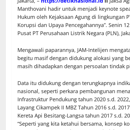
Jakarta, –
https://detiknasional.id
II
Jaksa Agu
Manthovani hadir untuk menjadi keynote spea
Hukum oleh Kejaksaan Agung di lingkungan PT
Korupsi dan Upaya Pencegahannya”. Senin 12
Pusat PT Perusahaan Listrik Negara (PLN), Jaka
Mengawali paparannya, JAM-Intelijen mengat
begitu masif dengan didukung alokasi yang b
masih dihadapkan dengan persoalan tindak p
Data itu didukung dengan terungkapnya indika
nasional, seperti perkara pembangunan menar
Infrastruktur Pendukung tahun 2020 s.d. 202
Layang Cikampek II MBZ Tahun 2016 s.d. 2017
Kereta Api Besitang-Langsa tahun 2017 s.d. 2
“Seperti yang kita ketahui bersama, konsep ko