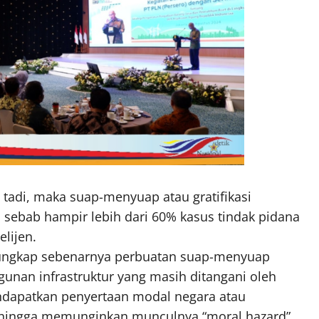
 tadi, maka suap-menyuap atau gratifikasi
i sebab hampir lebih dari 60% kasus tindak pidana
lijen.
engungkap sebenarnya perbuatan suap-menyuap
unan infrastruktur yang masih ditangani oleh
apatkan penyertaan modal negara atau
ehingga memunginkan munculnya “moral hazard”