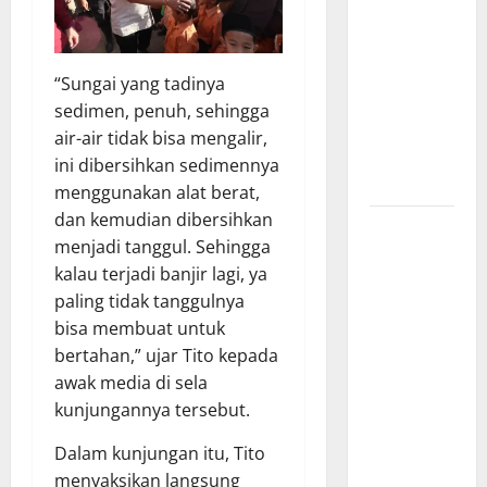
Barat
Resmi Buka
Penerimaan
“Sungai yang tadinya
Mahasiswa
sedimen, penuh, sehingga
Baru dan
air-air tidak bisa mengalir,
Beasiswa
ini dibersihkan sedimennya
KIP
menggunakan alat berat,
dan kemudian dibersihkan
Penunjukan
menjadi tanggul. Sehingga
Plh Sekda
kalau terjadi banjir lagi, ya
Kota Medan
paling tidak tanggulnya
Disorot, Adi
bisa membuat untuk
Warman
bertahan,” ujar Tito kepada
Lubis
awak media di sela
Pertanyakan
kunjungannya tersebut.
Komitmen
terhadap
Dalam kunjungan itu, Tito
Sistem
menyaksikan langsung