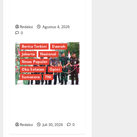
Lubis Pertanyakan
Komitmen terhadap Sistem
Merit
Redaksi
Agustus 4, 2026
0
Berita Terkini
Daerah
Jakarta
Nasional
News Populer
Oku Selatan
Opini
Sumatera
TNI
Sinergi Pemkab OKU Timur
dan TNI: Jembatan Beton
Garuda Resmi Beroperasi di
Desa Baban Rejo
Redaksi
Juli 30, 2026
0