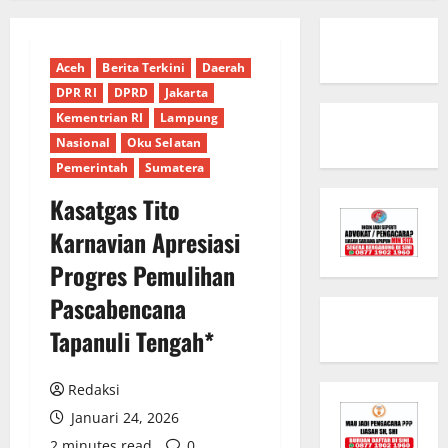
Aceh
Berita Terkini
Daerah
DPR RI
DPRD
Jakarta
Kementrian RI
Lampung
Nasional
Oku Selatan
Pemerintah
Sumatera
Kasatgas Tito
Karnavian Apresiasi
Progres Pemulihan
Pascabencana
Tapanuli Tengah*
Redaksi
Januari 24, 2026
2 minutes read
0