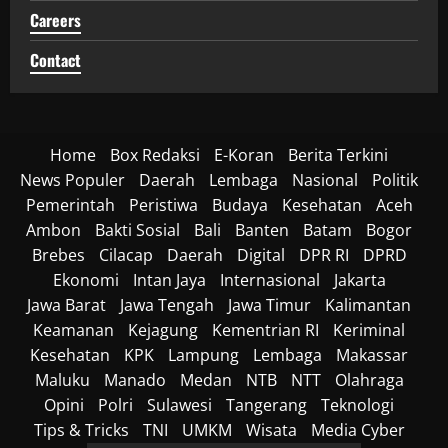
Careers
Contact
Home
Box Redaksi
E-Koran
Berita Terkini
News Populer
Daerah
Lembaga
Nasional
Politik
Pemerintah
Peristiwa
Budaya
Kesehatan
Aceh
Ambon
Bakti Sosial
Bali
Banten
Batam
Bogor
Brebes
Cilacap
Daerah
Digital
DPR RI
DPRD
Ekonomi
Intan Jaya
Internasional
Jakarta
Jawa Barat
Jawa Tengah
Jawa Timur
Kalimantan
Keamanan
Kejagung
Kementrian RI
Keriminal
Kesehatan
KPK
Lampung
Lembaga
Makassar
Maluku
Manado
Medan
NTB
NTT
Olahraga
Opini
Polri
Sulawesi
Tangerang
Teknologi
Tips & Tricks
TNI
UMKM
Wisata
Media Cyber