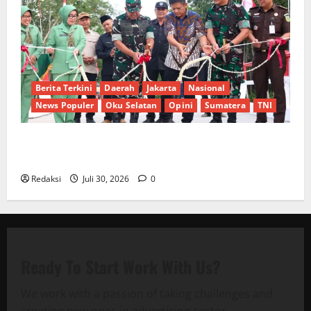
Berita Terkini
Daerah
Jakarta
Nasional
News Populer
Oku Selatan
Opini
Sumatera
TNI
Sinergi Pemkab OKU Timur dan TNI: Jembatan Beton
Garuda Resmi Beroperasi di Desa Baban Rejo
Redaksi
Juli 30, 2026
0
Ready To Start
Work With Us?
We work with a passion of taking challenges and
creating new ones in advertising sector.