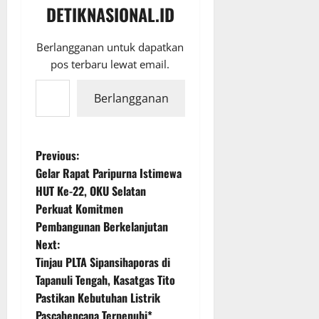
DETIKNASIONAL.ID
Berlangganan untuk dapatkan
pos terbaru lewat email.
Ketikkan email Anda...
Berlangganan
P
Previous:
Gelar Rapat Paripurna Istimewa
o
HUT Ke-22, OKU Selatan
Perkuat Komitmen
s
Pembangunan Berkelanjutan
t
Next:
Tinjau PLTA Sipansihaporas di
n
Tapanuli Tengah, Kasatgas Tito
Pastikan Kebutuhan Listrik
a
Pascabencana Terpenuhi*