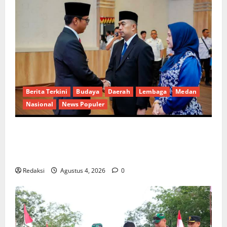
Berita Terkini
Budaya
Daerah
Lembaga
Medan
Nasional
News Populer
Penunjukan Plh Sekda Kota Medan Disorot, Adi
Warman Lubis Pertanyakan Komitmen terhadap
Sistem Merit
Redaksi
Agustus 4, 2026
0