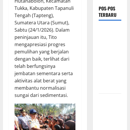
Hutanabolon, Kecamatan
Tukka, Kabupaten Tapanuli
POS-POS
TERBARU
Tengah (Tapteng),
Sumatera Utara (Sumut),
*Wamendagri
Sabtu (24/1/2026). Dalam
Wiyagus
peninjauan itu, Tito
Dorong
mengapresiasi progres
Percepatan
pemulihan yang berjalan
Desa dan
dengan baik, terlihat dari
Kelurahan
telah berfungsinya
Siaga TBC
jembatan sementara serta
di Provinsi
aktivitas alat berat yang
Riau*
membantu normalisasi
sungai dari sedimentasi.
Kuota
Terbatas!
STAI
Aminullah
Pesisir