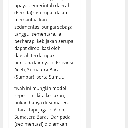
Merit
upaya pemerintah daerah
(Pemda) setempat dalam
Sinergi
memanfaatkan
Pemkab
sedimentasi sungai sebagai
OKU Timur
tanggul sementara. Ia
dan TNI:
berharap, kebijakan serupa
Jembatan
dapat direplikasi oleh
Beton
daerah terdampak
Garuda
bencana lainnya di Provinsi
Resmi
Aceh, Sumatera Barat
Beroperasi
(Sumbar), serta Sumut.
di Desa
Baban Rejo
“Nah ini mungkin model
seperti ini kita kerjakan,
SEKDA OKU
bukan hanya di Sumatera
SELATAN
Utara, tapi juga di Aceh,
PIMPIN
Sumatera Barat. Daripada
RAPAT
[sedimentasi] didiamkan
PEMBAHASAN