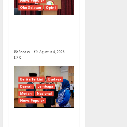
News Populer
Oku Selatan
Opini
*Wamendagri Wiyagus
Dorong Percepatan Desa
dan Kelurahan Siaga TBC di
Provinsi Riau*
Redaksi
Agustus 4, 2026
0
Berita Terkini
Budaya
Daerah
Lembaga
Medan
Nasional
News Populer
Penunjukan Plh Sekda Kota
Medan Disorot, Adi Warman