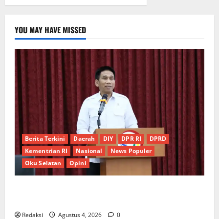
YOU MAY HAVE MISSED
Berita Terkini
Daerah
DIY
DPR RI
DPRD
Kementrian RI
Nasional
News Populer
Oku Selatan
Opini
*Wamendagri Wiyagus Dorong Percepatan Desa dan
Kelurahan Siaga TBC di Provinsi Riau*
Redaksi
Agustus 4, 2026
0