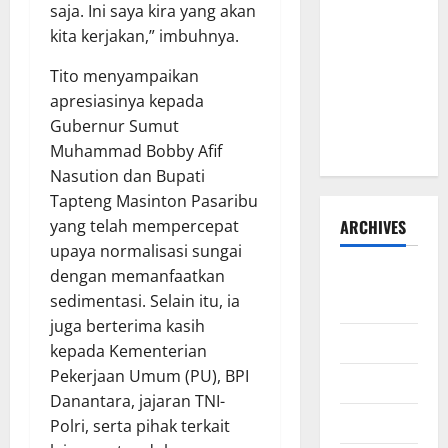
saja. Ini saya kira yang akan
HIBAH DAN
kita kerjakan,” imbuhnya.
BANTUAN
SOSIAL
Tito menyampaikan
TAHUN
apresiasinya kepada
ANGGARAN
Gubernur Sumut
2026–2027
Muhammad Bobby Afif
Nasution dan Bupati
Tapteng Masinton Pasaribu
yang telah mempercepat
ARCHIVES
upaya normalisasi sungai
dengan memanfaatkan
Agustus
sedimentasi. Selain itu, ia
2026
juga berterima kasih
Juli 2026
kepada Kementerian
Pekerjaan Umum (PU), BPI
Juni 2026
Danantara, jajaran TNI-
Mei 2026
Polri, serta pihak terkait