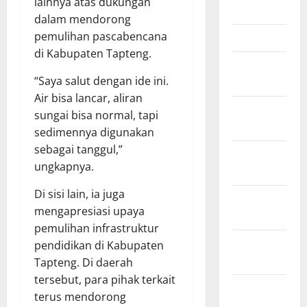
lainnya atas dukungan
April 2026
dalam mendorong
pemulihan pascabencana
Maret 2026
di Kabupaten Tapteng.
Februari
“Saya salut dengan ide ini.
2026
Air bisa lancar, aliran
Januari
sungai bisa normal, tapi
2026
sedimennya digunakan
sebagai tanggul,”
Desember
ungkapnya.
2025
Di sisi lain, ia juga
November
mengapresiasi upaya
2025
pemulihan infrastruktur
Oktober
pendidikan di Kabupaten
2025
Tapteng. Di daerah
tersebut, para pihak terkait
September
terus mendorong
2025