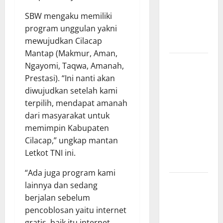
Presisi
SBW mengaku memiliki
sangat
program unggulan yakni
membantu
mewujudkan Cilacap
Masyarakat
Mantap (Makmur, Aman,
*Wamendagri
Ngayomi, Taqwa, Amanah,
Wiyagus
Prestasi). “Ini nanti akan
Dorong
diwujudkan setelah kami
Percepatan
terpilih, mendapat amanah
Desa dan
dari masyarakat untuk
Kelurahan
memimpin Kabupaten
Siaga TBC
Cilacap,” ungkap mantan
di Provinsi
Letkot TNI ini.
Riau*
“Ada juga program kami
Kuota
lainnya dan sedang
Terbatas!
berjalan sebelum
STAI
pencoblosan yaitu internet
Aminullah
gratis, baik itu internet