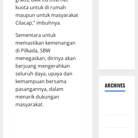
Pesisir
kuota untuk di rumah
Barat
maupun untuk masyarakat
Resmi Buka
Cilacap,” imbuhnya.
Penerimaan
Sementara untuk
Mahasiswa
memastikan kemenangan
Baru dan
di Pilkada, SBW
Beasiswa
menegaskan, dirinya akan
KIP
berjuang mengerahkan
seluruh daya, upaya dan
kemampuan bersama
ARCHIVES
pasangannya, dalam
menarik dukungan
Agustus
masyarakat.
2026
Juli 2026
Juni 2026