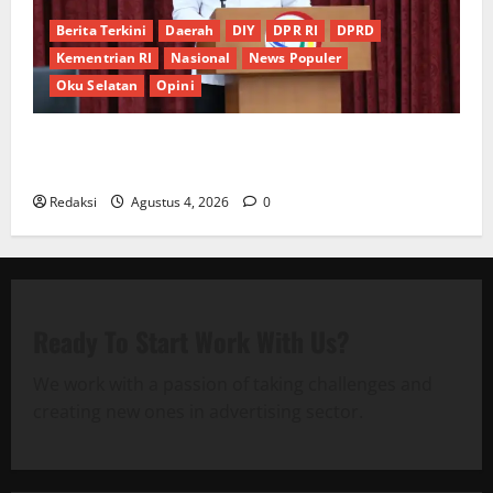
Berita Terkini
Daerah
DIY
DPR RI
DPRD
Kementrian RI
Nasional
News Populer
Oku Selatan
Opini
*Wamendagri Wiyagus Dorong Percepatan Desa dan
Kelurahan Siaga TBC di Provinsi Riau*
Redaksi
Agustus 4, 2026
0
Ready To Start
Work With Us?
We work with a passion of taking challenges and
creating new ones in advertising sector.