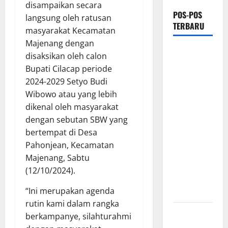
disampaikan secara
POS-POS
langsung oleh ratusan
TERBARU
masyarakat Kecamatan
Majenang dengan
Hj. Opy
disaksikan oleh calon
Ropiah Ajak
Bupati Cilacap periode
Kader dan
2024-2029 Setyo Budi
Simpatisan
Wibowo atau yang lebih
Mengabdi
dikenal oleh masyarakat
Lewat Bakti
dengan sebutan SBW yang
Sosial &
bertempat di Desa
Gerakan
Pahonjean, Kecamatan
Langit Biru
Majenang, Sabtu
Indonesia
(12/10/2024).
Asri Untuk
“Ini merupakan agenda
Masyarakat
rutin kami dalam rangka
Proyek
berkampanye, silahturahmi
Irigasi