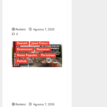
Lewat Bakti Sosial &
Gerakan Langit Biru
Indonesia Asri Untuk
Masyarakat
Redaksi
Agustus 7, 2026
0
Berita Terkini
Budaya
Daerah
Jawa Timur
Keamanan
Nasional
News Populer
Peristiwa
Politik
Proyek Irigasi Misterius
Tanpa Papan Nama di
Jombang: Mutu Material
Dipertanyakan, Negara
Rugi?
Redaksi
Agustus 7, 2026