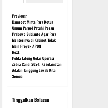
P
Previous:
Bamsoet Minta Para Ketua
o
Umum Parpol Patuhi Pesan
Prabowo Subianto Agar Para
s
Menterinya di Kabinet Tidak
t
Main Proyek APBN
Next:
n
Polda Jateng Gelar Operasi
Zebra Candi 2024; Keselamatan
a
Adalah Tanggung Jawab Kita
v
Semua
i
g
Tinggalkan Balasan