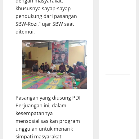
dengan masyarakat,
Misterius
khususnya sayap-sayap
Tanpa Papan
pendukung dari pasangan
Nama di
SBW-Rozi,” ujar SBW saat
Jombang:
ditemui.
Mutu
Material
Dipertanyakan,
Negara
Rugi?
Ketua
Gaspool
Lampung
Pasangan yang diusung PDI
Apresiasi
Perjuangan ini, dalam
Polda
kesempatannya
Lampung,
mensosialisasikan program
Aplikasi
unggulan untuk menarik
SIGER
simpati masyarakat.