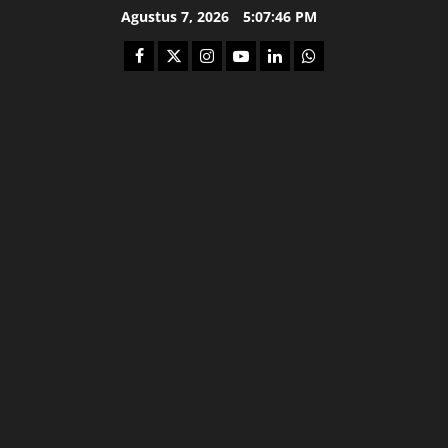
Skip
Agustus 7, 2026
5:07:48 PM
to
Facebook
Twitter
Instagram
Youtube
Linkedin
Whatsapp
content