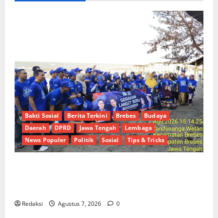
Bakti Sosial
Berita Terkini
Brebes
Budaya
Daerah
DPRD
Jawa Tengah
Lembaga
News Populer
Politik
Sosial
Tips & Tricks
Hj. Opy Ropiah Ajak Kader dan Simpatisan Mengabdi
Lewat Bakti Sosial & Gerakan Langit Biru Indonesia
Asri Untuk Masyarakat
Redaksi
Agustus 7, 2026
0