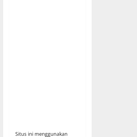
a
t
i
o
n
Situs ini menggunakan