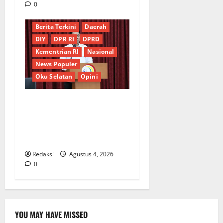
0
Berita Terkini
Daerah
DIY
DPR RI
DPRD
Kementrian RI
Nasional
News Populer
Oku Selatan
Opini
*Wamendagri Wiyagus
Dorong Percepatan Desa
dan Kelurahan Siaga TBC di
Provinsi Riau*
Redaksi
Agustus 4, 2026
0
YOU MAY HAVE MISSED