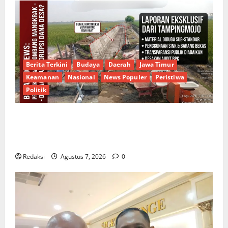
Berita Terkini
Budaya
Daerah
Jawa Timur
Keamanan
Nasional
News Populer
Peristiwa
Politik
Proyek Irigasi Misterius Tanpa Papan Nama di
Jombang: Mutu Material Dipertanyakan, Negara
Rugi?
Redaksi
Agustus 7, 2026
0