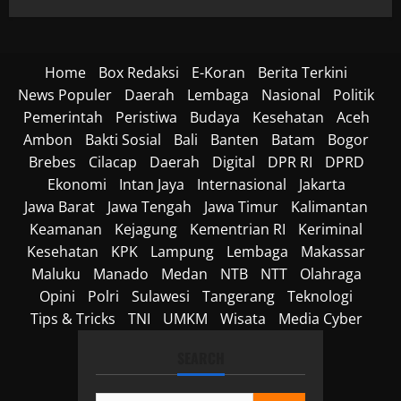
Home
Box Redaksi
E-Koran
Berita Terkini
News Populer
Daerah
Lembaga
Nasional
Politik
Pemerintah
Peristiwa
Budaya
Kesehatan
Aceh
Ambon
Bakti Sosial
Bali
Banten
Batam
Bogor
Brebes
Cilacap
Daerah
Digital
DPR RI
DPRD
Ekonomi
Intan Jaya
Internasional
Jakarta
Jawa Barat
Jawa Tengah
Jawa Timur
Kalimantan
Keamanan
Kejagung
Kementrian RI
Keriminal
Kesehatan
KPK
Lampung
Lembaga
Makassar
Maluku
Manado
Medan
NTB
NTT
Olahraga
Opini
Polri
Sulawesi
Tangerang
Teknologi
Tips & Tricks
TNI
UMKM
Wisata
Media Cyber
SEARCH