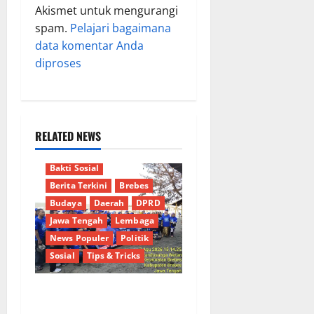
Akismet untuk mengurangi
spam.
Pelajari bagaimana
data komentar Anda
diproses
RELATED NEWS
Bakti Sosial
Berita Terkini
Brebes
Budaya
Daerah
DPRD
Jawa Tengah
Lembaga
News Populer
Politik
Sosial
Tips & Tricks
Hj. Opy Ropiah Ajak Kader
dan Simpatisan Mengabdi