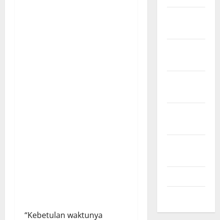
Desember
2024
November
2024
Oktober
2024
September
2024
Agustus
2024
Juli 2024
Mei 2024
“Kebetulan waktunya