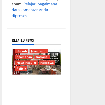
spam.
Pelajari bagaimana
data komentar Anda
diproses
RELATED NEWS
Berita Terkini
Budaya
Daerah
Jawa Timur
Keamanan
Nasional
News Populer
Peristiwa
Politik
Proyek Irigasi Misterius
Tanpa Papan Nama di
Jombang: Mutu Material
Dipertanyakan, Negara
Rugi?