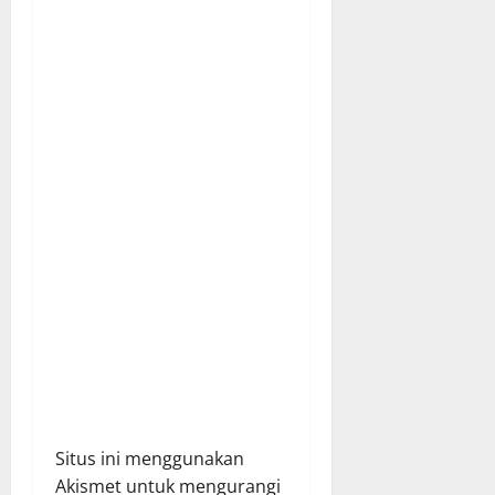
i
o
n
Situs ini menggunakan
Akismet untuk mengurangi