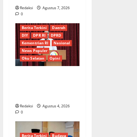
Redaksi
Agustus 7, 2026
0
Berita Terkini
Daerah
DIY
DPR RI
DPRD
Kementrian RI
Nasional
News Populer
Oku Selatan
Opini
*Wamendagri Wiyagus
Dorong Percepatan Desa
dan Kelurahan Siaga TBC di
Provinsi Riau*
Redaksi
Agustus 4, 2026
0
Berita Terkini
Budaya