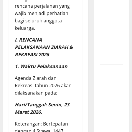
rencana perjalanan yang
Polda
wajib menjadi perhatian
Lampung,
bagi seluruh anggota
Aplikasi
keluarga.
SIGER
Presisi
I. RENCANA
sangat
PELAKSANAAN ZIARAH &
membantu
REKREASI 2026
Masyarakat
1. Waktu Pelaksanaan
*Wamendagri
Wiyagus
Agenda Ziarah dan
Dorong
Rekreasi tahun 2026 akan
Percepatan
dilaksanakan pada:
Desa dan
Hari/Tanggal: Senin, 23
Kelurahan
Maret 2026.
Siaga TBC
di Provinsi
Keterangan: Bertepatan
Riau*
dengan 4 Syawal 1447