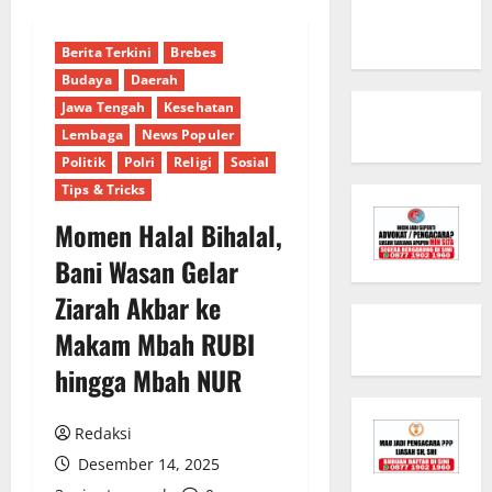
Berita Terkini
Brebes
Budaya
Daerah
Jawa Tengah
Kesehatan
Lembaga
News Populer
Politik
Polri
Religi
Sosial
Tips & Tricks
Momen Halal Bihalal,
Bani Wasan Gelar
Ziarah Akbar ke
Makam Mbah RUBI
hingga Mbah NUR
Redaksi
Desember 14, 2025