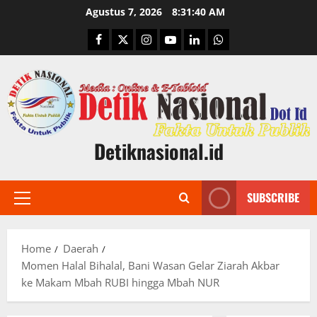
Skip
Agustus 7, 2026
8:31:41 AM
to
Facebook
Twitter
Instagram
Youtube
Linkedin
Whatsapp
content
Detiknasional.id
SUBSCRIBE
Primary
Menu
Home
Daerah
Momen Halal Bihalal, Bani Wasan Gelar Ziarah Akbar
ke Makam Mbah RUBI hingga Mbah NUR