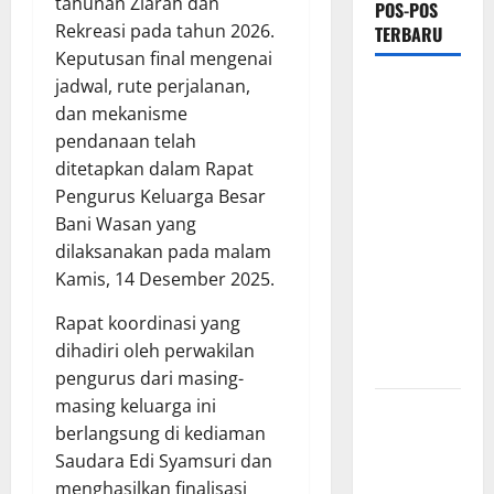
tahunan Ziarah dan
POS-POS
Rekreasi pada tahun 2026.
TERBARU
Keputusan final mengenai
jadwal, rute perjalanan,
Proyek
dan mekanisme
Irigasi
pendanaan telah
Misterius
ditetapkan dalam Rapat
Tanpa Papan
Pengurus Keluarga Besar
Nama di
Bani Wasan yang
Jombang:
dilaksanakan pada malam
Mutu
Kamis, 14 Desember 2025.
Material
Dipertanyakan,
Rapat koordinasi yang
Negara
dihadiri oleh perwakilan
Rugi?
pengurus dari masing-
masing keluarga ini
Ketua
berlangsung di kediaman
Gaspool
Saudara Edi Syamsuri dan
Lampung
menghasilkan finalisasi
Apresiasi