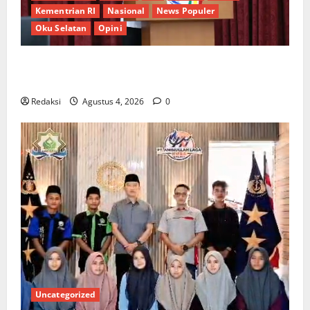
Kementrian RI
Nasional
News Populer
Oku Selatan
Opini
*Wamendagri Wiyagus Dorong Percepatan Desa dan
Kelurahan Siaga TBC di Provinsi Riau*
Redaksi
Agustus 4, 2026
0
Uncategorized