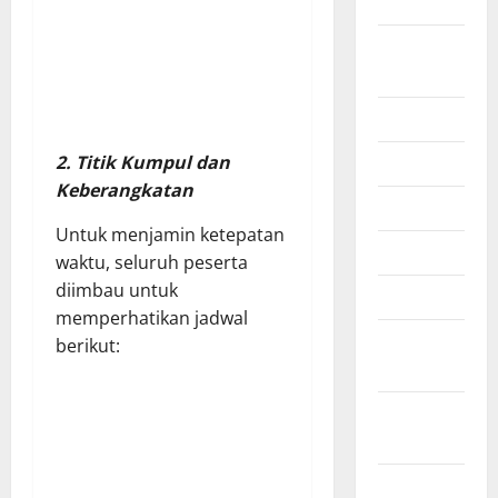
2025
Agustus
2025
Juli 2025
2. Titik Kumpul dan
Juni 2025
Keberangkatan
Mei 2025
Untuk menjamin ketepatan
April 2025
waktu, seluruh peserta
diimbau untuk
Maret 2025
memperhatikan jadwal
Februari
berikut:
2025
Januari
2025
Desember