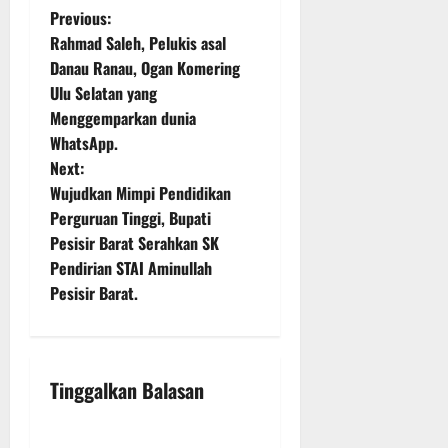
P
Previous:
Rahmad Saleh, Pelukis asal
o
Danau Ranau, Ogan Komering
Ulu Selatan yang
s
Menggemparkan dunia
t
WhatsApp.
Next:
n
Wujudkan Mimpi Pendidikan
Perguruan Tinggi, Bupati
a
Pesisir Barat Serahkan SK
v
Pendirian STAI Aminullah
Pesisir Barat.
i
g
Tinggalkan Balasan
a
t