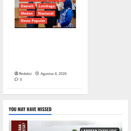
Daerah
Lembaga
Medan
Nasional
News Populer
Penunjukan Plh Sekda Kota
Medan Disorot, Adi Warman
Lubis Pertanyakan
Komitmen terhadap Sistem
Merit
Redaksi
Agustus 4, 2026
0
YOU MAY HAVE MISSED