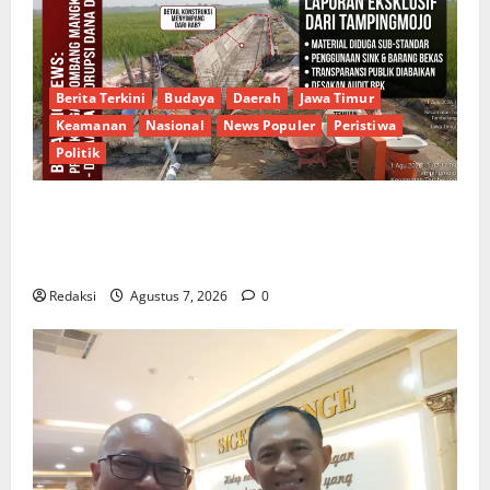
Berita Terkini
Budaya
Daerah
Jawa Timur
Keamanan
Nasional
News Populer
Peristiwa
Politik
Proyek Irigasi Misterius Tanpa Papan Nama di
Jombang: Mutu Material Dipertanyakan, Negara
Rugi?
Redaksi
Agustus 7, 2026
0