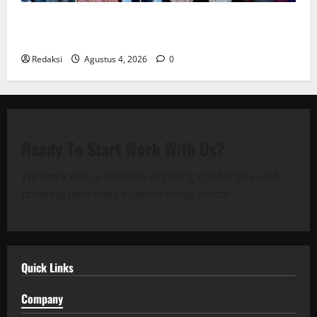
Kuota Terbatas! STAI Aminullah Pesisir Barat Resmi
Buka Penerimaan Mahasiswa Baru dan Beasiswa KIP
Redaksi
Agustus 4, 2026
0
Ready To Start
Work With Us?
We work with a passion of taking challenges and
creating new ones in advertising sector.
Quick Links
Company