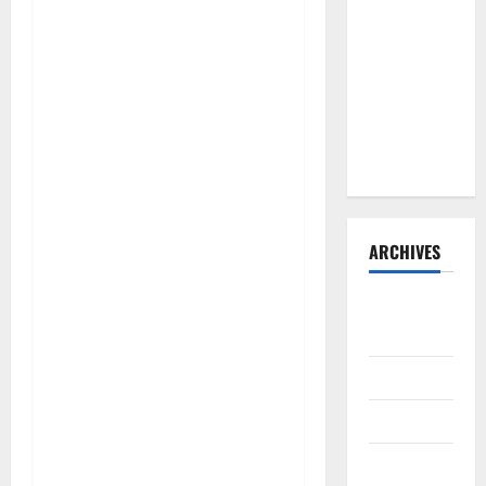
Lubis
Pertanyakan
Komitmen
terhadap
Sistem
Merit
ARCHIVES
Agustus
2026
Juli 2026
Juni 2026
Mei 2026