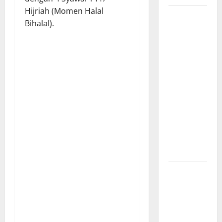
Hijriah (Momen Halal
Kuota
Bihalal).
Terbatas!
STAI
Aminullah
Pesisir
Barat
Resmi Buka
Penerimaan
Mahasiswa
Baru dan
Beasiswa
KIP
Penunjukan
Plh Sekda
Kota Medan
Disorot, Adi
Warman