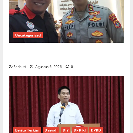
Uncategorized
Ketua Gaspool Lampung Apresiasi Polda Lampung,
Aplikasi SIGER Presisi sangat membantu Masyarakat
Redaksi
Agustus 6, 2026
0
Berita Terkini
Daerah
DIY
DPR RI
DPRD