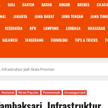
L
BALI
BANTEN
BATAM
BOGOR
BREBES
CILAC
ONAL
JAKARTA
JAWA BARAT
JAWA TENGAH
JAWA TIMU
KESEHATAN
KPK
LAMPUNG
LEMBAGA
MAKASSAR
SULAWESI
TANGERANG
TEKNOLOGI
TIPS & TRICKS
T
frastruktur Jadi Skala Prioritas
Nasional
News Populer
Pemerintah
Uncategorized
mbaksari, Infrastruktur