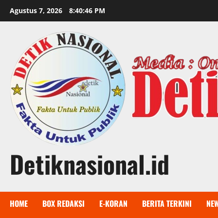
Skip
Agustus 7, 2026
8:40:47 PM
to
content
Detiknasional.id
HOME
BOX REDAKSI
E-KORAN
BERITA TERKINI
NE