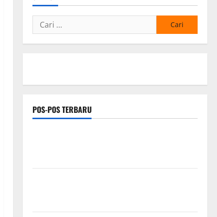
Cari
untuk:
POS-POS TERBARU
Hj. Opy Ropiah Ajak Kader dan Simpatisan Mengabdi
Lewat Bakti Sosial & Gerakan Langit Biru Indonesia
Asri Untuk Masyarakat
Proyek Irigasi Misterius Tanpa Papan Nama di
Jombang: Mutu Material Dipertanyakan, Negara
Rugi?