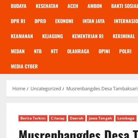
BUDAYA
KESEHATAN
ACEH
AMBON
BAKTI SOSIA
DPR RI
DPRD
EKONOMI
INTAN JAYA
INTERNASI
KEAMANAN
KEJAGUNG
KEMENTRIAN RI
KERIMINAL
MEDAN
NTB
NTT
OLAHRAGA
OPINI
POLRI
MEDIA CYBER
Home
Uncategorized
Musrenbangdes Desa Tambaksari, In
Berita Terkini
Cilacap
Daerah
Jawa Tengah
Lembaga
Musrenbangdes Desa Ta