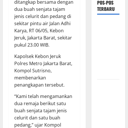
ditangkap bersama dengan
POS-POS
TERBARU
dua buah senjata tajam
jenis celurit dan pedang di
Tiga Dekade
sekitar pintu air Jalan Adhi
Lebih
Karya, RT 06/05, Kebon
Mengabdi,
Jeruk, Jakarta Barat, sekitar
Soliditas
pukul 23.00 WIB.
Alumni
Kapolsek Kebon Jeruk
AKABRI
Polres Metro Jakarta Barat,
1991 Tetap
Kompol Sutrisno,
Terjaga
membenarkan
Pastikan
penangkapan tersebut.
Kesiapan
“Kami telah mengamankan
Operasional,
dua remaja berikut satu
Wapang TNI
buah senjata tajam jenis
dan Menhan
celurit dan satu buah
Cek Dua
pedang,” ujar Kompol
Yonif TP di