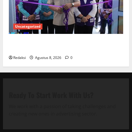
Uncategorized
PEMKAB OKU SELATAN PERKUAT SINERGI BEDAH
RUMAH DAN OPTIMALISASI POSYANDU 6 SPM
Redaksi
Agustus 8, 2026
0
Ready To Start
Work With Us?
We work with a passion of taking challenges and
creating new ones in advertising sector.