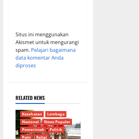
Situs ini menggunakan
Akismet untuk mengurangi
spam.
Pelajari bagaimana
data komentar Anda
diproses
RELATED NEWS
Berita Terkini
Budaya
Jakarta
Keamanan
Kesehatan
Lembaga
Nasional
News Populer
Pemerintah
Politik
Polri
Religi