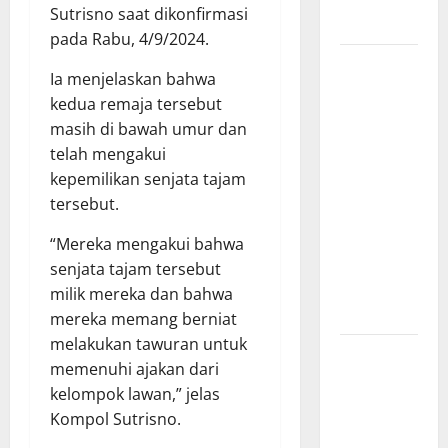
Sutrisno saat dikonfirmasi
Sumut
pada Rabu, 4/9/2024.
Polisi
Ia menjelaskan bahwa
Bongkar
kedua remaja tersebut
Pemasok
masih di bawah umur dan
Utama Obat
telah mengakui
Keras di
kepemilikan senjata tajam
Cirebon
tersebut.
Timur,
Ratusan
“Mereka mengakui bahwa
Barang
senjata tajam tersebut
Bukti
milik mereka dan bahwa
Diamankan
mereka memang berniat
melakukan tawuran untuk
PEMKAB
memenuhi ajakan dari
OKU
kelompok lawan,” jelas
SELATAN
Kompol Sutrisno.
PERKUAT