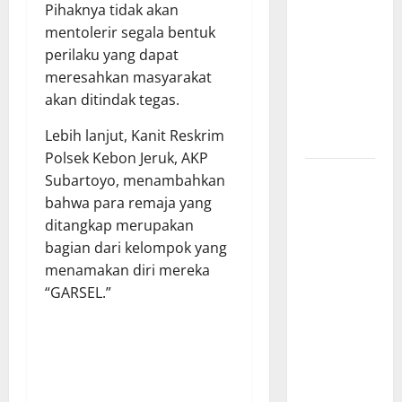
SINERGI
Pihaknya tidak akan
BEDAH
mentolerir segala bentuk
RUMAH
perilaku yang dapat
DAN
meresahkan masyarakat
OPTIMALISASI
akan ditindak tegas.
POSYANDU
Lebih lanjut, Kanit Reskrim
6 SPM
Polsek Kebon Jeruk, AKP
Kebocoran
Subartoyo, menambahkan
Knalpot
bahwa para remaja yang
Diduga Picu
ditangkap merupakan
Kebakaran
bagian dari kelompok yang
Kapal Pukat
menamakan diri mereka
Teri KM
“GARSEL.”
Merpati
Indah 7 di
Perairan
Belawan