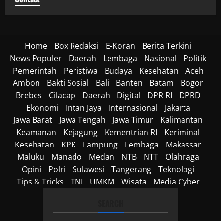
Home
Box Redaksi
E-Koran
Berita Terkini
News Populer
Daerah
Lembaga
Nasional
Politik
Pemerintah
Peristiwa
Budaya
Kesehatan
Aceh
Ambon
Bakti Sosial
Bali
Banten
Batam
Bogor
Brebes
Cilacap
Daerah
Digital
DPR RI
DPRD
Ekonomi
Intan Jaya
Internasional
Jakarta
Jawa Barat
Jawa Tengah
Jawa Timur
Kalimantan
Keamanan
Kejagung
Kementrian RI
Keriminal
Kesehatan
KPK
Lampung
Lembaga
Makassar
Maluku
Manado
Medan
NTB
NTT
Olahraga
Opini
Polri
Sulawesi
Tangerang
Teknologi
Tips & Tricks
TNI
UMKM
Wisata
Media Cyber
SEARCH