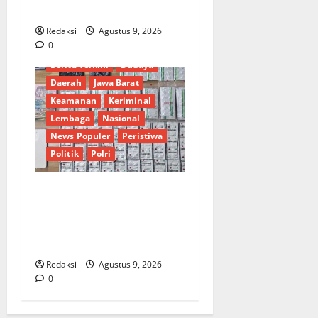
TP di Sumut
Redaksi
Agustus 9, 2026
0
Berita Terkini
Budaya
Daerah
Jawa Barat
Keamanan
Keriminal
Lembaga
Nasional
News Populer
Peristiwa
Politik
Polri
Polisi Bongkar Pemasok
Utama Obat Keras di
Cirebon Timur, Ratusan
Barang Bukti Diamankan
Redaksi
Agustus 9, 2026
0