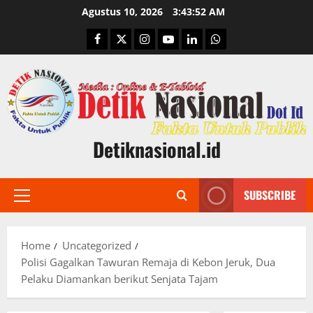
Skip
Agustus 10, 2026
3:43:53 AM
to
Facebook
Twitter
Instagram
Youtube
Linkedin
Whatsapp
content
Detiknasional.id
SUBSCRIBE
Primary
Menu
Home
Uncategorized
Polisi Gagalkan Tawuran Remaja di Kebon Jeruk, Dua
Pelaku Diamankan berikut Senjata Tajam