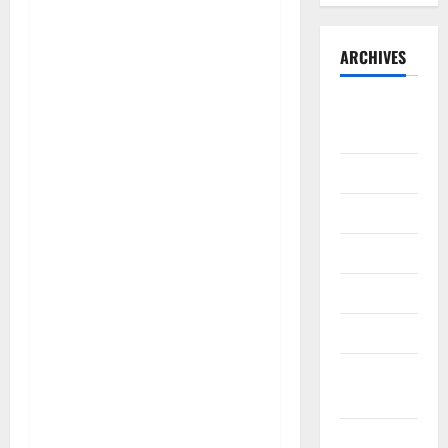
ARCHIVES
Agustus
2026
Juli 2026
Juni 2026
Mei 2026
April 2026
Maret 2026
Februari
2026
Januari