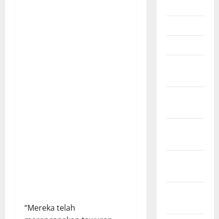
Mei 2025
April 2025
Maret 2025
Februari
2025
Januari
2025
Desember
2024
November
2024
Oktober
2024
“Mereka telah