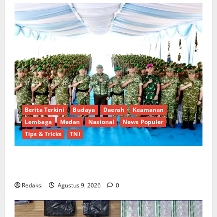
Berita Terkini
Budaya
Daerah
Keamanan
Lembaga
Medan
Nasional
News Populer
Tips & Tricks
TNI
Pastikan Kesiapan Operasional, Wapang TNI dan
Menhan Cek Dua Yonif TP di Sumut
Redaksi
Agustus 9, 2026
0