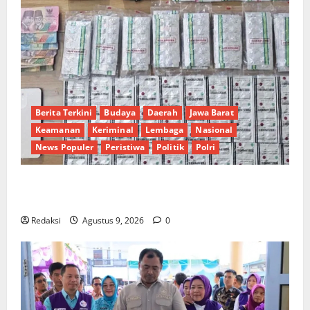
Berita Terkini
Budaya
Daerah
Jawa Barat
Keamanan
Keriminal
Lembaga
Nasional
News Populer
Peristiwa
Politik
Polri
Polisi Bongkar Pemasok Utama Obat Keras di
Cirebon Timur, Ratusan Barang Bukti Diamankan
Redaksi
Agustus 9, 2026
0