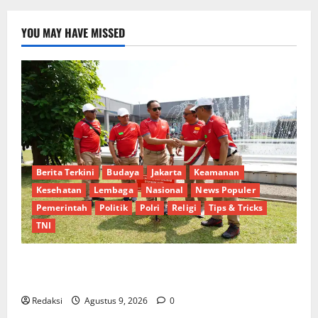
YOU MAY HAVE MISSED
Berita Terkini
Budaya
Jakarta
Keamanan
Kesehatan
Lembaga
Nasional
News Populer
Pemerintah
Politik
Polri
Religi
Tips & Tricks
TNI
Tiga Dekade Lebih Mengabdi, Soliditas Alumni
AKABRI 1991 Tetap Terjaga
Redaksi
Agustus 9, 2026
0