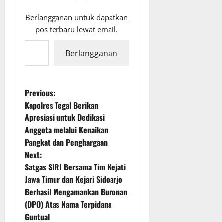
Berlangganan untuk dapatkan
pos terbaru lewat email.
Ketikkan email Anda...
Berlangganan
P
Previous:
Kapolres Tegal Berikan
o
Apresiasi untuk Dedikasi
Anggota melalui Kenaikan
s
Pangkat dan Penghargaan
t
Next:
Satgas SIRI Bersama Tim Kejati
n
Jawa Timur dan Kejari Sidoarjo
Berhasil Mengamankan Buronan
a
(DPO) Atas Nama Terpidana
v
Guntual