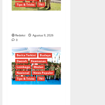
Tips & Tricks
TNI
Tiga Dekade Lebih
Mengabdi, Soliditas Alumni
AKABRI 1991 Tetap Terjaga
Redaksi
Agustus 9, 2026
0
Berita Terkini
Budaya
Daerah
Keamanan
Lembaga
Medan
Nasional
News Populer
Tips & Tricks
TNI
Pastikan Kesiapan
Operasional, Wapang TNI
dan Menhan Cek Dua Yonif