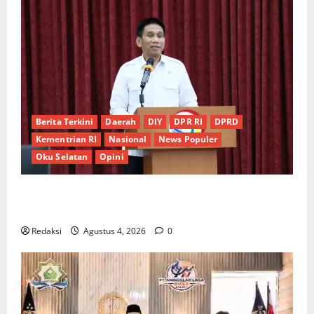
Berita Terkini
Daerah
DIY
DPR RI
DPRD
Kementrian RI
Nasional
News Populer
Oku Selatan
Opini
*Wamendagri Wiyagus Dorong Percepatan Desa dan
Kelurahan Siaga TBC di Provinsi Riau*
Redaksi
Agustus 4, 2026
0