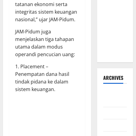
tatanan ekonomi serta
Warman
integritas sistem keuangan
Lubis
nasional,” ujar JAM-Pidum.
Pertanyakan
Komitmen
JAM-Pidum juga
terhadap
menjelaskan tiga tahapan
Sistem
utama dalam modus
Merit
operandi pencucian uang:
1. Placement –
Penempatan dana hasil
ARCHIVES
tindak pidana ke dalam
sistem keuangan.
Agustus
2026
Juli 2026
Juni 2026