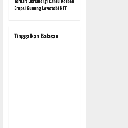
n
Terkait Bersinergi Bantu Korban
Erupsi Gunung Lewotobi NTT
a
v
i
Tinggalkan Balasan
g
a
t
i
o
n