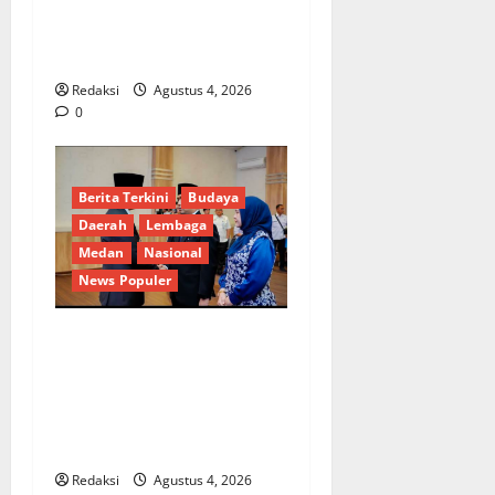
Dorong Percepatan Desa
dan Kelurahan Siaga TBC di
Provinsi Riau*
Redaksi
Agustus 4, 2026
0
Berita Terkini
Budaya
Daerah
Lembaga
Medan
Nasional
News Populer
Penunjukan Plh Sekda Kota
Medan Disorot, Adi Warman
Lubis Pertanyakan
Komitmen terhadap Sistem
Merit
Redaksi
Agustus 4, 2026