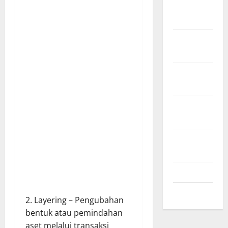
Desember
2024
November
2024
Oktober
2024
September
2024
Agustus
2024
Juli 2024
Mei 2024
2. Layering – Pengubahan
bentuk atau pemindahan
aset melalui transaksi