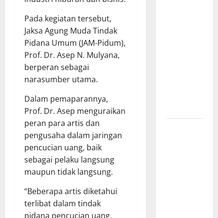
Apresiasi
Pada kegiatan tersebut,
Polda
Jaksa Agung Muda Tindak
Lampung,
Pidana Umum (JAM-Pidum),
Aplikasi
Prof. Dr. Asep N. Mulyana,
SIGER
berperan sebagai
Presisi
narasumber utama.
sangat
membantu
Dalam pemaparannya,
Masyarakat
Prof. Dr. Asep menguraikan
peran para artis dan
*Wamendagri
pengusaha dalam jaringan
Wiyagus
pencucian uang, baik
Dorong
sebagai pelaku langsung
Percepatan
maupun tidak langsung.
Desa dan
Kelurahan
“Beberapa artis diketahui
Siaga TBC
terlibat dalam tindak
di Provinsi
pidana pencucian uang,