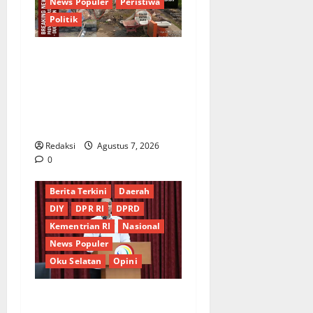
News Populer
Peristiwa
Politik
Proyek Irigasi Misterius
Tanpa Papan Nama di
Jombang: Mutu Material
Dipertanyakan, Negara
Rugi?
Redaksi
Agustus 7, 2026
0
Berita Terkini
Daerah
DIY
DPR RI
DPRD
Kementrian RI
Nasional
News Populer
Oku Selatan
Opini
*Wamendagri Wiyagus