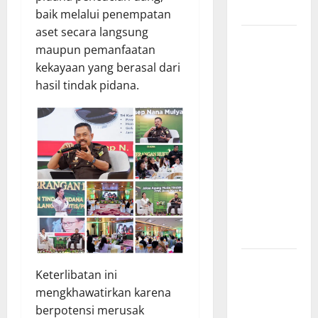
Riau*
baik melalui penempatan
aset secara langsung
Kuota
maupun pemanfaatan
Terbatas!
kekayaan yang berasal dari
STAI
hasil tindak pidana.
Aminullah
Pesisir
Barat
Resmi Buka
Penerimaan
Mahasiswa
Baru dan
Beasiswa
KIP
Penunjukan
Keterlibatan ini
Plh Sekda
mengkhawatirkan karena
Kota Medan
berpotensi merusak
Disorot, Adi