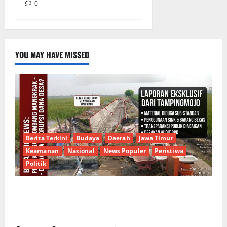
0
YOU MAY HAVE MISSED
Berita Terkini
Budaya
Daerah
Jawa Timur
Keamanan
Nasional
News Populer
Peristiwa
Politik
Proyek Irigasi Misterius Tanpa Papan Nama di
Jombang: Mutu Material Dipertanyakan, Negara
Rugi?