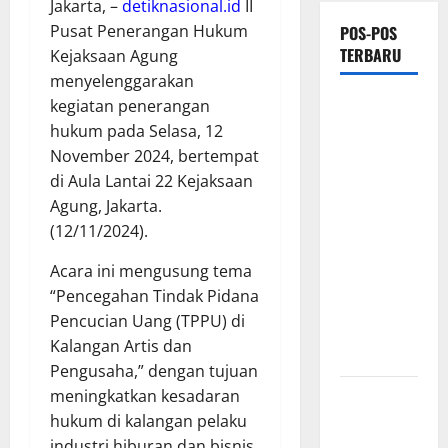
Jakarta, –
detiknasional.id
II
Pusat Penerangan Hukum
POS-POS
TERBARU
Kejaksaan Agung
menyelenggarakan
Proyek
kegiatan penerangan
Irigasi
hukum pada Selasa, 12
Misterius
November 2024, bertempat
Tanpa Papan
di Aula Lantai 22 Kejaksaan
Nama di
Agung, Jakarta.
Jombang:
(12/11/2024).
Mutu
Acara ini mengusung tema
Material
“Pencegahan Tindak Pidana
Dipertanyakan,
Pencucian Uang (TPPU) di
Negara
Kalangan Artis dan
Rugi?
Pengusaha,” dengan tujuan
Ketua
meningkatkan kesadaran
Gaspool
hukum di kalangan pelaku
Lampung
industri hiburan dan bisnis.