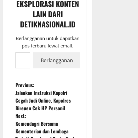
EKSPLORASI KONTEN
LAIN DARI
DETIKNASIONAL.ID
Berlangganan untuk dapatkan
pos terbaru lewat email.
Ketikkan email Anda...
Berlangganan
P
Previous:
Jalankan Instruksi Kapolri
o
Cegah Judi Online, Kapolres
Bireuen Cek HP Personil
s
Next:
t
Kemendagri Bersama
Kementerian dan Lembaga