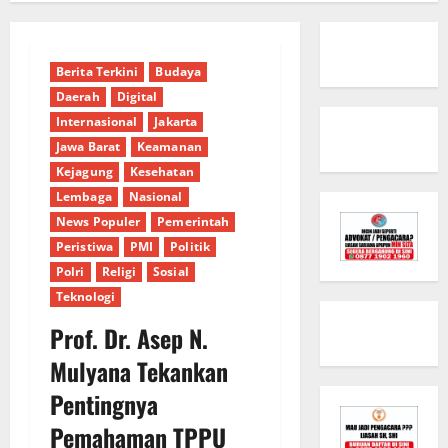
Berita Terkini
Budaya
Daerah
Digital
Internasional
Jakarta
Jawa Barat
Keamanan
Kejagung
Kesehatan
Lembaga
Nasional
News Populer
Pemerintah
Peristiwa
PMI
Politik
Polri
Religi
Sosial
Teknologi
Prof. Dr. Asep N.
Mulyana Tekankan
Pentingnya
Pemahaman TPPU