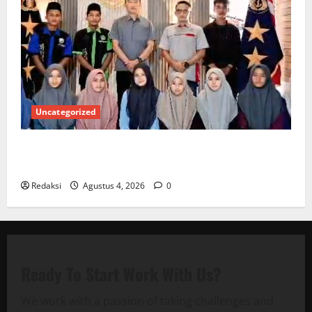
Uncategorized
Kuota Terbatas! STAI Aminullah Pesisir Barat Resmi
Buka Penerimaan Mahasiswa Baru dan Beasiswa KIP
Redaksi
Agustus 4, 2026
0
Ready To Start
Work With Us?
We work with a passion of taking challenges and