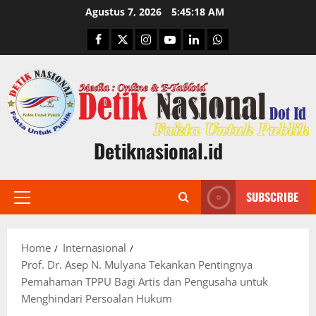
Skip
Agustus 7, 2026
5:45:19 AM
to
Facebook
Twitter
Instagram
Youtube
Linkedin
Whatsapp
content
Detiknasional.id
SUBSCRIBE
Primary
Menu
Home
Internasional
Prof. Dr. Asep N. Mulyana Tekankan Pentingnya
Pemahaman TPPU Bagi Artis dan Pengusaha untuk
Menghindari Persoalan Hukum