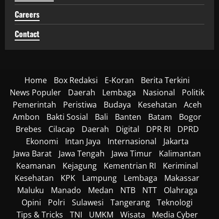
Careers
Contact
Home
Box Redaksi
E-Koran
Berita Terkini
News Populer
Daerah
Lembaga
Nasional
Politik
Pemerintah
Peristiwa
Budaya
Kesehatan
Aceh
Ambon
Bakti Sosial
Bali
Banten
Batam
Bogor
Brebes
Cilacap
Daerah
Digital
DPR RI
DPRD
Ekonomi
Intan Jaya
Internasional
Jakarta
Jawa Barat
Jawa Tengah
Jawa Timur
Kalimantan
Keamanan
Kejagung
Kementrian RI
Keriminal
Kesehatan
KPK
Lampung
Lembaga
Makassar
Maluku
Manado
Medan
NTB
NTT
Olahraga
Opini
Polri
Sulawesi
Tangerang
Teknologi
Tips & Tricks
TNI
UMKM
Wisata
Media Cyber