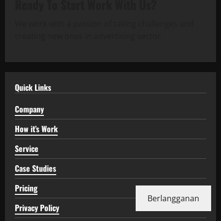
Ready To Start
Work With Us?
We work with a passion of taking challenges and
creating new ones in advertising sector.
Quick Links
Company
How it’s Work
Service
Case Studies
Pricing
Berlangganan
Privacy Policy