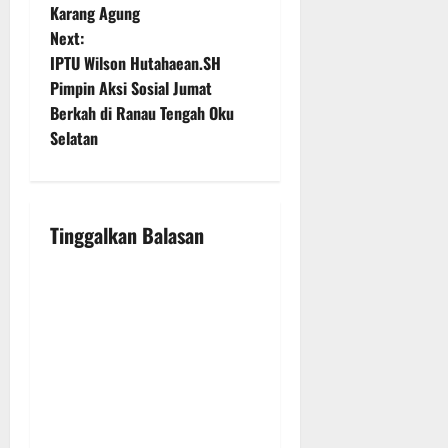
s
Karang Agung
t
Next:
IPTU Wilson Hutahaean.SH
n
Pimpin Aksi Sosial Jumat
Berkah di Ranau Tengah Oku
a
Selatan
v
i
Tinggalkan Balasan
g
a
t
i
o