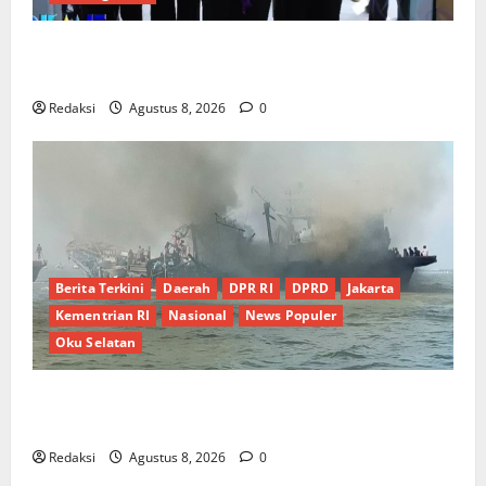
PEMKAB OKU SELATAN PERKUAT SINERGI BEDAH
RUMAH DAN OPTIMALISASI POSYANDU 6 SPM
Redaksi
Agustus 8, 2026
0
Berita Terkini
Daerah
DPR RI
DPRD
Jakarta
Kementrian RI
Nasional
News Populer
Oku Selatan
Kebocoran Knalpot Diduga Picu Kebakaran Kapal
Pukat Teri KM Merpati Indah 7 di Perairan Belawan
Redaksi
Agustus 8, 2026
0