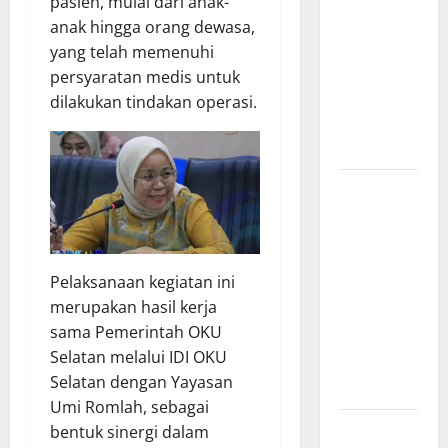
pasien, mulai dari anak-
Kapal Pukat
anak hingga orang dewasa,
Teri KM
yang telah memenuhi
Merpati
persyaratan medis untuk
Indah 7 di
dilakukan tindakan operasi.
Perairan
Belawan
Dinamika
Politik
Internal
Demokrat
Pelaksanaan kegiatan ini
Brebes: Dua
merupakan hasil kerja
Figur Siap
sama Pemerintah OKU
Berebut
Selatan melalui IDI OKU
Kursi Ketua
Selatan dengan Yayasan
di Muscab
Umi Romlah, sebagai
Bantu
bentuk sinergi dalam