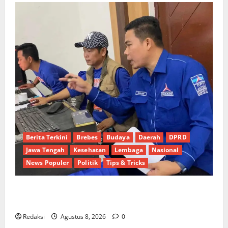
Berita Terkini
Brebes
Budaya
Daerah
DPRD
Jawa Tengah
Kesehatan
Lembaga
Nasional
News Populer
Politik
Tips & Tricks
Dinamika Politik Internal Demokrat Brebes: Dua
Figur Siap Berebut Kursi Ketua di Muscab
Redaksi
Agustus 8, 2026
0