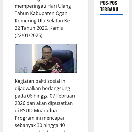
POS-POS
memperingati Hari Ulang
TERBARU
Tahun Kabupaten Ogan
Komering Ulu Selatan Ke-
PEMKAB
22 Tahun 2026, Kamis
OKU
(22/01/2025).
SELATAN
PERKUAT
SINERGI
BEDAH
RUMAH
DAN
Kegiatan bakti sosial ini
OPTIMALISASI
dijadwalkan berlangsung
POSYANDU
pada 06 hingga 07 Februari
6 SPM
2026 dan akan dipusatkan
Kebocoran
di RSUD Muaradua.
Knalpot
Program ini mencapai
Diduga Picu
sebanyak 30 hingga 40
Kebakaran