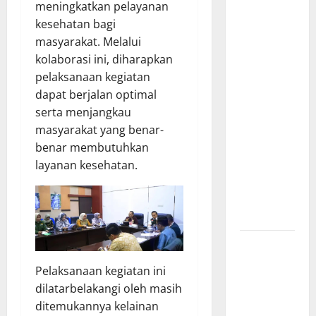
Penuhi
meningkatkan pelayanan
Kebutuhan
kesehatan bagi
Pokok,
masyarakat. Melalui
Warga Gang
kolaborasi ini, diharapkan
Paradis RW
pelaksanaan kegiatan
02 Sambut
dapat berjalan optimal
Antusias
serta menjangkau
Dropship
masyarakat yang benar-
Air Bersih
benar membutuhkan
Bersama
layanan kesehatan.
Dedi
Risyanto
S.H.
Respons
Cepat
Pelaksanaan kegiatan ini
Keluhan
dilatarbelakangi oleh masih
Warga, H.
ditemukannya kelainan
Hadi