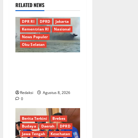
RELATED NEWS
Berita Terkini
Daerah
DPR RI
DPRD
Jakarta
Kementrian RI
Nasional
News Populer
Oku Selatan
Kebocoran Knalpot Diduga
Picu Kebakaran Kapal Pukat
Teri KM Merpati Indah 7 di
Perairan Belawan
Redaksi
Agustus 8, 2026
0
Berita Terkini
Brebes
Budaya
Daerah
DPRD
Jawa Tengah
Kesehatan