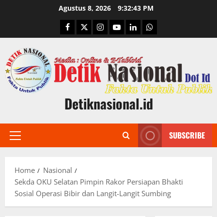
Skip
Agustus 8, 2026
9:32:44 PM
to
Facebook
Twitter
Instagram
Youtube
Linkedin
Whatsapp
content
Detiknasional.id
SUBSCRIBE
Primary
Menu
Home
Nasional
Sekda OKU Selatan Pimpin Rakor Persiapan Bhakti
Sosial Operasi Bibir dan Langit-Langit Sumbing