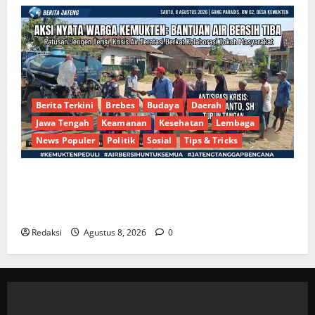
Berita Terkini
Brebes
Budaya
Daerah
Jawa Tengah
Keamanan
Kesehatan
Lembaga
News Populer
Politik
Sosial
Tips & Tricks
Bantu Penuhi Kebutuhan Pokok, Warga Gang Paradis
RW 02 Sambut Antusias Dropship Air Bersih
Bersama Dedi Risyanto S.H.
Redaksi
Agustus 8, 2026
0