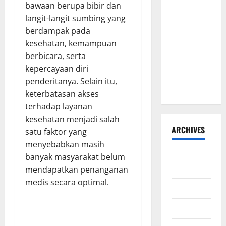
bawaan berupa bibir dan
Susanto
langit-langit sumbing yang
dan Dedi
berdampak pada
Risyanto
kesehatan, kemampuan
Gelar Bakti
berbicara, serta
Sosial Air
kepercayaan diri
Bersih di
penderitanya. Selain itu,
Kersana
keterbatasan akses
terhadap layanan
kesehatan menjadi salah
ARCHIVES
satu faktor yang
menyebabkan masih
Agustus
banyak masyarakat belum
2026
mendapatkan penanganan
medis secara optimal.
Juli 2026
Juni 2026