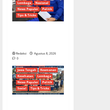
Lembaga
Nasional
News Populer
Politik
Tips & Tricks
Dinamika Politik Internal
Demokrat Brebes: Dua Figur
Siap Berebut Kursi Ketua di
Muscab
Redaksi
Agustus 8, 2026
Berita Terkini
Brebes
0
Budaya
Daerah
Jawa Tengah
Keamanan
Kesehatan
Lembaga
News Populer
Politik
Sosial
Tips & Tricks
Bantu Penuhi Kebutuhan
Pokok, Warga Gang Paradis