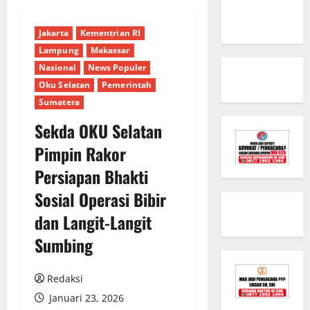
Jakarta
Kementrian RI
Lampung
Makassar
Nasional
News Populer
Oku Selatan
Pemerintah
Sumatera
Sekda OKU Selatan
Pimpin Rakor
Persiapan Bhakti
Sosial Operasi Bibir
dan Langit-Langit
Sumbing
Redaksi
Januari 23, 2026