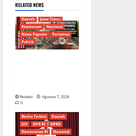
RELATED NEWS
Berita Terkini
Budaya
Daerah
Jawa Timur
Keamanan
Nasional
News Populer
Peristiwa
Politik
Proyek Irigasi Misterius
Tanpa Papan Nama di
Jombang: Mutu Material
Dipertanyakan, Negara
Rugi?
Redaksi
Agustus 7, 2026
0
Berita Terkini
Daerah
DIY
DPR RI
DPRD
Kementrian RI
Nasional