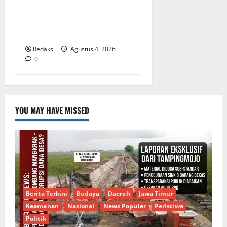
Lubis Pertanyakan
Komitmen terhadap Sistem
Merit
Redaksi
Agustus 4, 2026
0
YOU MAY HAVE MISSED
Berita Terkini
Budaya
Daerah
Jawa Timur
Keamanan
Nasional
News Populer
Peristiwa
Politik