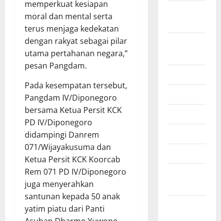
memperkuat kesiapan
September
moral dan mental serta
2025
terus menjaga kedekatan
dengan rakyat sebagai pilar
Agustus
utama pertahanan negara,”
2025
pesan Pangdam.
Juli 2025
Pada kesempatan tersebut,
Juni 2025
Pangdam IV/Diponegoro
bersama Ketua Persit KCK
Mei 2025
PD IV/Diponegoro
April 2025
didampingi Danrem
071/Wijayakusuma dan
Maret 2025
Ketua Persit KCK Koorcab
Rem 071 PD IV/Diponegoro
Februari
juga menyerahkan
2025
santunan kepada 50 anak
Januari
yatim piatu dari Panti
2025