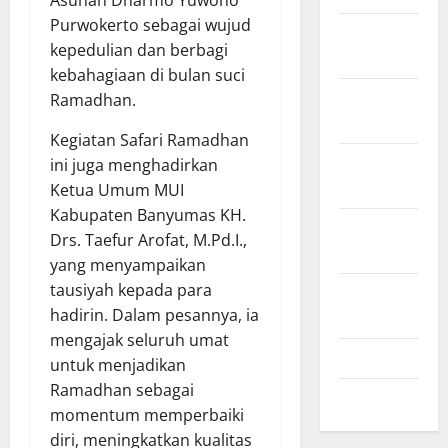
Asuhan Dharmo Yuwono
Purwokerto sebagai wujud
Desember
kepedulian dan berbagi
2024
kebahagiaan di bulan suci
November
Ramadhan.
2024
Kegiatan Safari Ramadhan
Oktober
ini juga menghadirkan
2024
Ketua Umum MUI
Kabupaten Banyumas KH.
September
Drs. Taefur Arofat, M.Pd.I.,
2024
yang menyampaikan
tausiyah kepada para
Agustus
hadirin. Dalam pesannya, ia
2024
mengajak seluruh umat
Juli 2024
untuk menjadikan
Ramadhan sebagai
Mei 2024
momentum memperbaiki
diri, meningkatkan kualitas