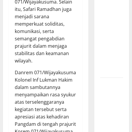
071/Wijayakusuma. Selain
Lampung
itu, Safari Ramadhan juga
Apresiasi
menjadi sarana
Polda
memperkuat soliditas,
Lampung,
komunikasi, serta
Aplikasi
semangat pengabdian
SIGER
prajurit dalam menjaga
Presisi
stabilitas dan keamanan
sangat
wilayah.
membantu
Masyarakat
Danrem 071/Wijayakusuma
Kolonel Inf Lukman Hakim
*Wamendagri
dalam sambutannya
Wiyagus
menyampaikan rasa syukur
Dorong
atas terselenggaranya
Percepatan
kegiatan tersebut serta
Desa dan
apresiasi atas kehadiran
Kelurahan
Pangdam di tengah prajurit
Siaga TBC
Korem 071/Wijayakusuma.