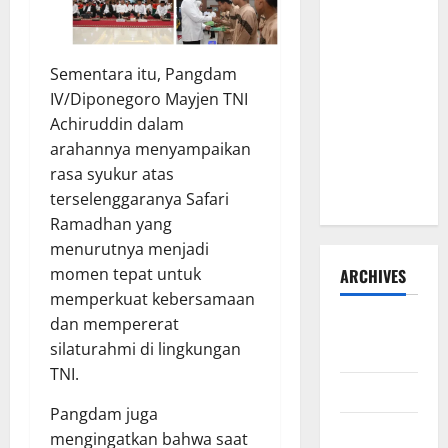
Disorot, Adi
Warman
Lubis
Sementara itu, Pangdam
Pertanyakan
IV/Diponegoro Mayjen TNI
Komitmen
Achiruddin dalam
terhadap
arahannya menyampaikan
Sistem
rasa syukur atas
Merit
terselenggaranya Safari
Ramadhan yang
menurutnya menjadi
momen tepat untuk
ARCHIVES
memperkuat kebersamaan
dan mempererat
Agustus
silaturahmi di lingkungan
2026
TNI.
Juli 2026
Pangdam juga
Juni 2026
mengingatkan bahwa saat