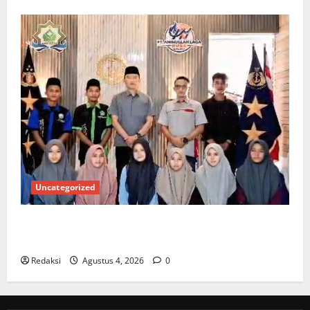
Uncategorized
Kuota Terbatas! STAI Aminullah Pesisir Barat Resmi
Buka Penerimaan Mahasiswa Baru dan Beasiswa KIP
Redaksi
Agustus 4, 2026
0