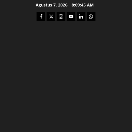
Skip
Agustus 7, 2026
8:09:46 AM
to
Facebook
Twitter
Instagram
Youtube
Linkedin
Whatsapp
content