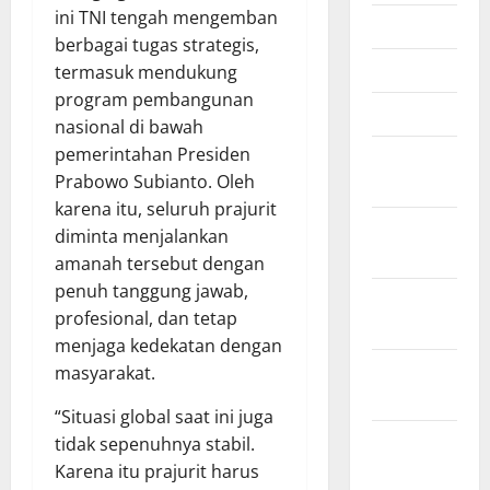
ini TNI tengah mengemban
Mei 2026
berbagai tugas strategis,
April 2026
termasuk mendukung
program pembangunan
Maret 2026
nasional di bawah
pemerintahan Presiden
Februari
Prabowo Subianto. Oleh
2026
karena itu, seluruh prajurit
Januari
diminta menjalankan
2026
amanah tersebut dengan
penuh tanggung jawab,
Desember
profesional, dan tetap
2025
menjaga kedekatan dengan
November
masyarakat.
2025
“Situasi global saat ini juga
Oktober
tidak sepenuhnya stabil.
2025
Karena itu prajurit harus