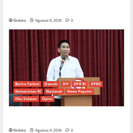
Ketua Gaspool Lampung Apresiasi Polda Lampung,
Aplikasi SIGER Presisi sangat membantu Masyarakat
Redaksi
Agustus 6, 2026
0
Berita Terkini
Daerah
DIY
DPR RI
DPRD
Kementrian RI
Nasional
News Populer
Oku Selatan
Opini
*Wamendagri Wiyagus Dorong Percepatan Desa dan
Kelurahan Siaga TBC di Provinsi Riau*
Redaksi
Agustus 4, 2026
0