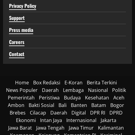
Privacy Policy
Support
Press media
Careers
Contact
Home
Box Redaksi
E-Koran
Berita Terkini
News Populer
Daerah
Lembaga
Nasional
Politik
Pemerintah
Peristiwa
Budaya
Kesehatan
Aceh
Ambon
Bakti Sosial
Bali
Banten
Batam
Bogor
Brebes
Cilacap
Daerah
Digital
DPR RI
DPRD
Ekonomi
Intan Jaya
Internasional
Jakarta
Jawa Barat
Jawa Tengah
Jawa Timur
Kalimantan