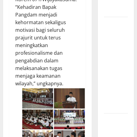
di Provinsi
“Kehadiran Bapak
Riau*
Pangdam menjadi
kehormatan sekaligus
Kuota
motivasi bagi seluruh
Terbatas!
prajurit untuk terus
STAI
meningkatkan
Aminullah
profesionalisme dan
Pesisir
pengabdian dalam
Barat
melaksanakan tugas
Resmi Buka
menjaga keamanan
Penerimaan
wilayah,” ungkapnya.
Mahasiswa
Baru dan
Beasiswa
KIP
Penunjukan
Plh Sekda
Kota Medan