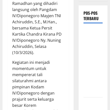
Ramadhan yang dihadiri
langsung oleh Pangdam
POS-POS
IV/Diponegoro Mayjen TNI
TERBARU
Achiruddin, S.E., M.Han.,
bersama Ketua Persit
Proyek
Kartika Chandra Kirana PD
Irigasi
IV/Diponegoro Ny. Nuning
Misterius
Achiruddin, Selasa
Tanpa Papan
(10/3/2026).
Nama di
Jombang:
Kegiatan ini menjadi
Mutu
momentum untuk
Material
mempererat tali
Dipertanyakan,
silaturahmi antara
Negara
pimpinan Kodam
Rugi?
IV/Diponegoro dengan
prajurit serta keluarga
Ketua
besar Korem
Gaspool