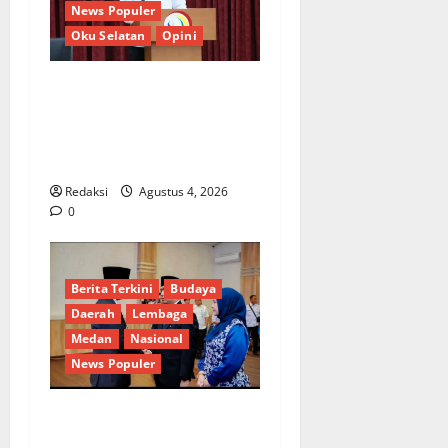
News Populer
Oku Selatan
Opini
*Wamendagri Wiyagus
Dorong Percepatan Desa
dan Kelurahan Siaga TBC di
Provinsi Riau*
Redaksi
Agustus 4, 2026
0
Berita Terkini
Budaya
Daerah
Lembaga
Medan
Nasional
News Populer
Penunjukan Plh Sekda Kota
Medan Disorot, Adi Warman