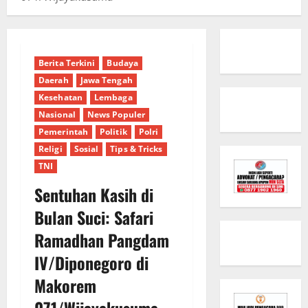
Berita Terkini
Budaya
Daerah
Jawa Tengah
Kesehatan
Lembaga
Nasional
News Populer
Pemerintah
Politik
Polri
Religi
Sosial
Tips & Tricks
TNI
Sentuhan Kasih di
Bulan Suci: Safari
Ramadhan Pangdam
IV/Diponegoro di
Makorem