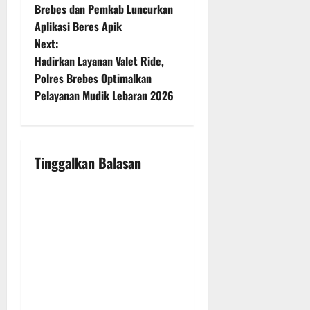
o
Brebes dan Pemkab Luncurkan
Aplikasi Beres Apik
s
Next:
t
Hadirkan Layanan Valet Ride,
Polres Brebes Optimalkan
n
Pelayanan Mudik Lebaran 2026
a
v
Tinggalkan Balasan
i
g
a
t
i