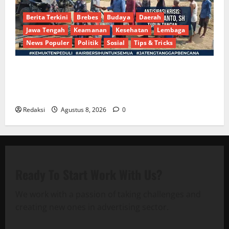
Berita Terkini
Brebes
Budaya
Daerah
Jawa Tengah
Keamanan
Kesehatan
Lembaga
News Populer
Politik
Sosial
Tips & Tricks
Bantu Penuhi Kebutuhan Pokok, Warga Gang Paradis
RW 02 Sambut Antusias Dropship Air Bersih
Bersama Dedi Risyanto S.H.
Redaksi
Agustus 8, 2026
0
Ready To Start
Work With Us?
We work with a passion of taking challenges and
creating new ones in advertising sector.