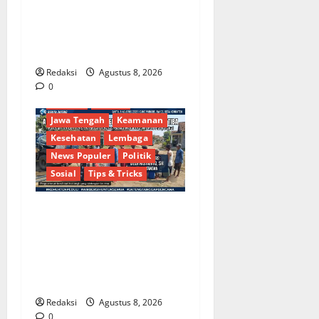
Demokrat Brebes: Dua Figur
Siap Berebut Kursi Ketua di
Muscab
Redaksi
Agustus 8, 2026
Berita Terkini
Brebes
0
Budaya
Daerah
Jawa Tengah
Keamanan
Kesehatan
Lembaga
News Populer
Politik
Sosial
Tips & Tricks
Bantu Penuhi Kebutuhan
Pokok, Warga Gang Paradis
RW 02 Sambut Antusias
Dropship Air Bersih
Bersama Dedi Risyanto S.H.
Redaksi
Agustus 8, 2026
0