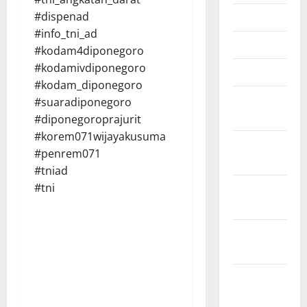
Mei 2026
#dispenad
#info_tni_ad
April 2026
#kodam4diponegoro
#kodamivdiponegoro
Maret 2026
#kodam_diponegoro
Februari
#suaradiponegoro
2026
#diponegoroprajurit
#korem071wijayakusuma
Januari
#penrem071
2026
#tniad
Desember
#tni
2025
November
2025
Oktober
2025