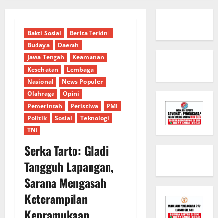
Bakti Sosial
Berita Terkini
Budaya
Daerah
Jawa Tengah
Keamanan
Kesehatan
Lembaga
Nasional
News Populer
Olahraga
Opini
Pemerintah
Peristiwa
PMI
Politik
Sosial
Teknologi
TNI
Serka Tarto: Gladi
Tangguh Lapangan,
Sarana Mengasah
Keterampilan
Kepramukaan