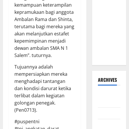
Hadi
kemampuan keterampilan
Susanto
kepramukaan bagi anggota
dan Dedi
Ambalan Rama dan Shinta,
Risyanto
terutama bagi mereka yang
Gelar Bakti
akan melanjutkan estafet
Sosial Air
kepemimpinan menjadi
Bersih di
dewan ambalan SMA N 1
Kersana
Salem”. tuturnya.
Tujuannya adalah
mempersiapkan mereka
ARCHIVES
menghadapi tantangan
dan kondisi darurat ketika
Agustus
terlibat dalam kegiatan
2026
golongan penegak.
(Pen0713).
Juli 2026
#puspentni
Juni 2026
#tni_angkatan_darat