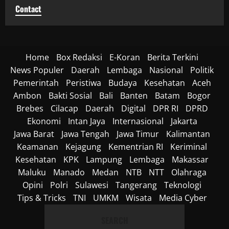
Contact
Home
Box Redaksi
E-Koran
Berita Terkini
News Populer
Daerah
Lembaga
Nasional
Politik
Pemerintah
Peristiwa
Budaya
Kesehatan
Aceh
Ambon
Bakti Sosial
Bali
Banten
Batam
Bogor
Brebes
Cilacap
Daerah
Digital
DPR RI
DPRD
Ekonomi
Intan Jaya
Internasional
Jakarta
Jawa Barat
Jawa Tengah
Jawa Timur
Kalimantan
Keamanan
Kejagung
Kementrian RI
Keriminal
Kesehatan
KPK
Lampung
Lembaga
Makassar
Maluku
Manado
Medan
NTB
NTT
Olahraga
Opini
Polri
Sulawesi
Tangerang
Teknologi
Tips & Tricks
TNI
UMKM
Wisata
Media Cyber
SEARCH