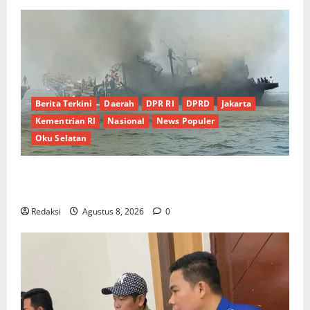
Berita Terkini
Daerah
DPR RI
DPRD
Jakarta
Kementrian RI
Nasional
News Populer
Oku Selatan
Kebocoran Knalpot Diduga Picu Kebakaran Kapal
Pukat Teri KM Merpati Indah 7 di Perairan Belawan
Redaksi
Agustus 8, 2026
0