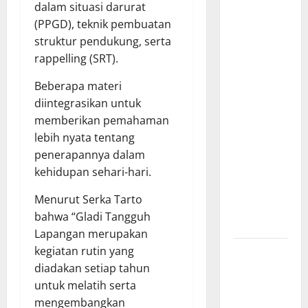
Bantu
dalam situasi darurat
Penuhi
(PPGD), teknik pembuatan
Kebutuhan
struktur pendukung, serta
Pokok,
rappelling (SRT).
Warga Gang
Paradis RW
Beberapa materi
02 Sambut
diintegrasikan untuk
Antusias
memberikan pemahaman
Dropship
lebih nyata tentang
Air Bersih
penerapannya dalam
Bersama
kehidupan sehari-hari.
Dedi
Menurut Serka Tarto
Risyanto
bahwa “Gladi Tangguh
S.H.
Lapangan merupakan
Respons
kegiatan rutin yang
Cepat
diadakan setiap tahun
Keluhan
untuk melatih serta
Warga, H.
mengembangkan