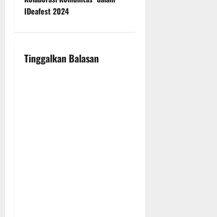
a
IDeafest 2024
v
i
Tinggalkan Balasan
g
a
t
i
o
n