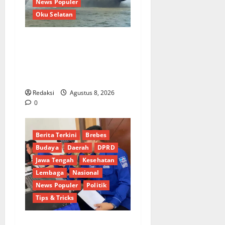
News Populer
Oku Selatan
Kebocoran Knalpot Diduga
Picu Kebakaran Kapal Pukat
Teri KM Merpati Indah 7 di
Perairan Belawan
Redaksi
Agustus 8, 2026
0
Berita Terkini
Brebes
Budaya
Daerah
DPRD
Jawa Tengah
Kesehatan
Lembaga
Nasional
News Populer
Politik
Tips & Tricks
Dinamika Politik Internal