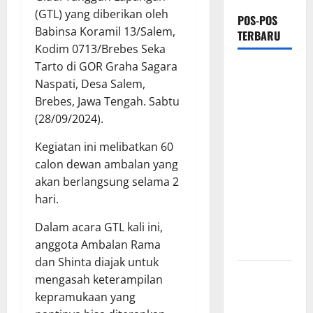
(GTL) yang diberikan oleh
POS-POS
Babinsa Koramil 13/Salem,
TERBARU
Kodim 0713/Brebes Seka
Tarto di GOR Graha Sagara
PEMKAB
Naspati, Desa Salem,
OKU
Brebes, Jawa Tengah. Sabtu
SELATAN
(28/09/2024).
PERKUAT
SINERGI
Kegiatan ini melibatkan 60
BEDAH
calon dewan ambalan yang
RUMAH
akan berlangsung selama 2
DAN
hari.
OPTIMALISASI
Dalam acara GTL kali ini,
POSYANDU
anggota Ambalan Rama
6 SPM
dan Shinta diajak untuk
Kebocoran
mengasah keterampilan
Knalpot
kepramukaan yang
Diduga Picu