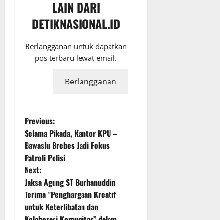
LAIN DARI
DETIKNASIONAL.ID
Berlangganan untuk dapatkan
pos terbaru lewat email.
Ketikkan email Anda...
Berlangganan
P
Previous:
Selama Pikada, Kantor KPU –
o
Bawaslu Brebes Jadi Fokus
Patroli Polisi
s
Next:
t
Jaksa Agung ST Burhanuddin
Terima ”Penghargaan Kreatif
n
untuk Keterlibatan dan
Kolaborasi Komunitas” dalam