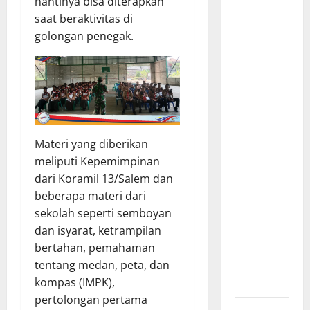
nantinya bisa diterapkan
Kebakaran
saat beraktivitas di
Kapal Pukat
golongan penegak.
Teri KM
Merpati
Indah 7 di
Perairan
Belawan
Dinamika
Materi yang diberikan
Politik
meliputi Kepemimpinan
Internal
dari Koramil 13/Salem dan
Demokrat
beberapa materi dari
Brebes: Dua
sekolah seperti semboyan
Figur Siap
dan isyarat, ketrampilan
Berebut
bertahan, pemahaman
Kursi Ketua
tentang medan, peta, dan
di Muscab
kompas (IMPK),
pertolongan pertama