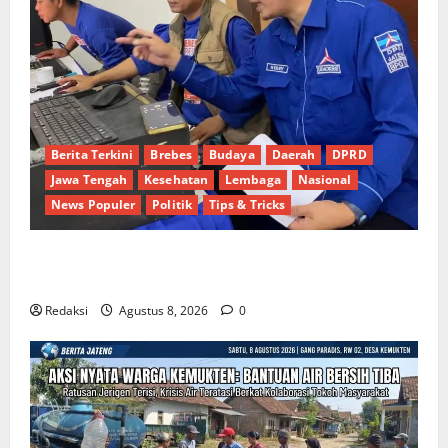
Berita Terkini
Brebes
Budaya
Daerah
DPRD
Jawa Tengah
Kesehatan
Lembaga
Nasional
News Populer
Politik
Tips & Tricks
Dinamika Politik Internal Demokrat Brebes: Dua
Figur Siap Berebut Kursi Ketua di Muscab
Redaksi
Agustus 8, 2026
0