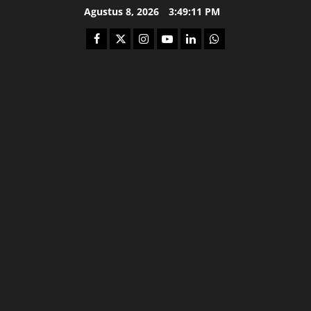
Skip
Agustus 8, 2026
3:49:12 PM
to
Facebook
Twitter
Instagram
Youtube
Linkedin
Whatsapp
content