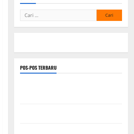
Cari
untuk:
POS-POS TERBARU
Respons Cepat Keluhan Warga, H. Hadi Susanto dan
Dedi Risyanto Gelar Bakti Sosial Air Bersih di
Kersana
Tasyakuran Renovasi Kantor PT Samudra Ina Pertiwi
Diwarnai Santunan Anak Yatim
Hj. Opy Ropiah Ajak Kader dan Simpatisan Mengabdi