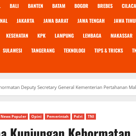
L
BALI
BANTEN
BATAM
BOGOR
BREBES
CILAC
ONAL
JAKARTA
JAWA BARAT
JAWA TENGAH
JAWA TIMU
KESEHATAN
KPK
LAMPUNG
LEMBAGA
MAKASSAR
SULAWESI
TANGERANG
TEKNOLOGI
TIPS & TRICKS
T
rmatan Deputy Secretary General Kementerian Pertahanan Mal
News Populer
Opini
Pemerintah
Polri
TNI
a Kunjungan Kehormatan