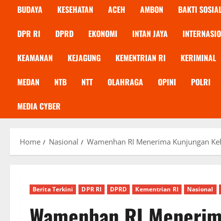
BUDAYA
KESEHATAN
ACEH
AMBON
BAKTI SOSIA
DPR RI
DPRD
EKONOMI
INTAN JAYA
INTERNASI
KEAMANAN
KEJAGUNG
KEMENTRIAN RI
KERIMINAL
MEDAN
NTB
NTT
OLAHRAGA
OPINI
POLRI
MEDIA CYBER
Home
Nasional
Wamenhan RI Menerima Kunjungan Keho
Berita Terkini
DPR RI
DPRD
Kementrian RI
Nasional
Wamenhan RI Menerim