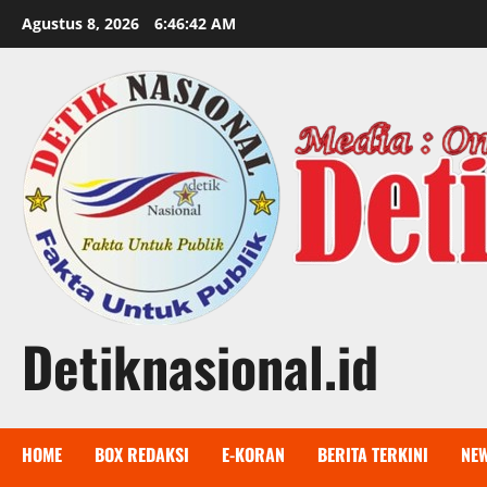
Skip
Agustus 8, 2026
6:46:43 AM
to
content
Detiknasional.id
HOME
BOX REDAKSI
E-KORAN
BERITA TERKINI
NE