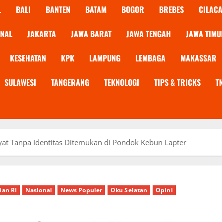
L
BALI
BANTEN
BATAM
BOGOR
BREBES
CILAC
ONAL
JAKARTA
JAWA BARAT
JAWA TENGAH
JAWA TIMU
KESEHATAN
KPK
LAMPUNG
LEMBAGA
MAKASSAR
SULAWESI
TANGERANG
TEKNOLOGI
TIPS & TRICKS
T
at Tanpa Identitas Ditemukan di Pondok Kebun Lapter
ian RI
Nasional
News Populer
Oku Selatan
Opini