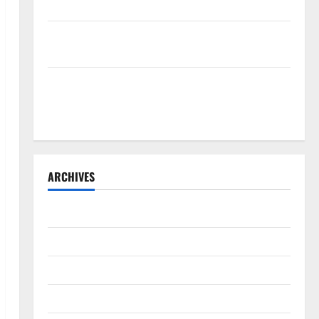
Sistem Merit
Sinergi Pemkab OKU Timur dan TNI: Jembatan Beton
Garuda Resmi Beroperasi di Desa Baban Rejo
SEKDA OKU SELATAN PIMPIN RAPAT PEMBAHASAN
HIBAH DAN BANTUAN SOSIAL TAHUN ANGGARAN
2026–2027
ARCHIVES
Agustus 2026
Juli 2026
Juni 2026
Mei 2026