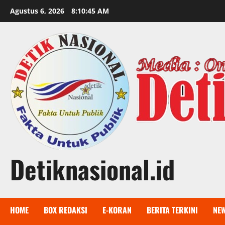
Skip
Agustus 6, 2026
8:10:46 AM
to
content
Detiknasional.id
HOME
BOX REDAKSI
E-KORAN
BERITA TERKINI
NE