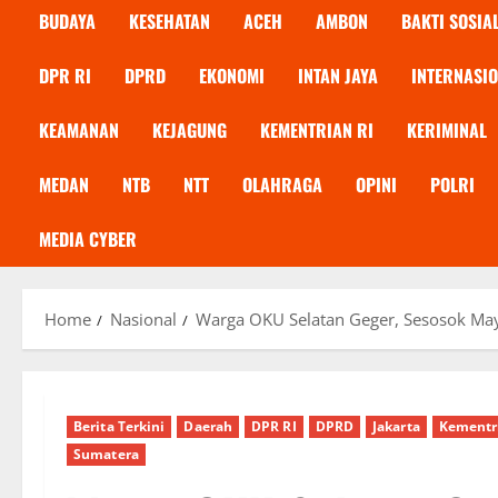
BUDAYA
KESEHATAN
ACEH
AMBON
BAKTI SOSIA
DPR RI
DPRD
EKONOMI
INTAN JAYA
INTERNASI
KEAMANAN
KEJAGUNG
KEMENTRIAN RI
KERIMINAL
MEDAN
NTB
NTT
OLAHRAGA
OPINI
POLRI
MEDIA CYBER
Home
Nasional
Warga OKU Selatan Geger, Sesosok May
Berita Terkini
Daerah
DPR RI
DPRD
Jakarta
Kementr
Sumatera