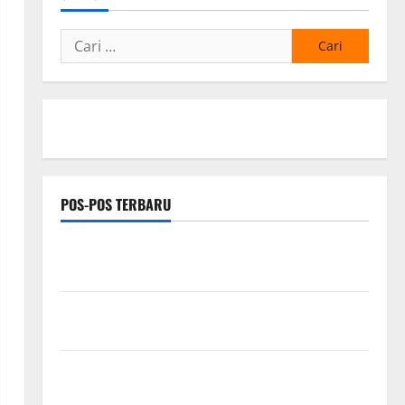
Cari
untuk:
POS-POS TERBARU
*Wamendagri Wiyagus Dorong Percepatan Desa dan
Kelurahan Siaga TBC di Provinsi Riau*
Kuota Terbatas! STAI Aminullah Pesisir Barat Resmi
Buka Penerimaan Mahasiswa Baru dan Beasiswa KIP
Penunjukan Plh Sekda Kota Medan Disorot, Adi
Warman Lubis Pertanyakan Komitmen terhadap